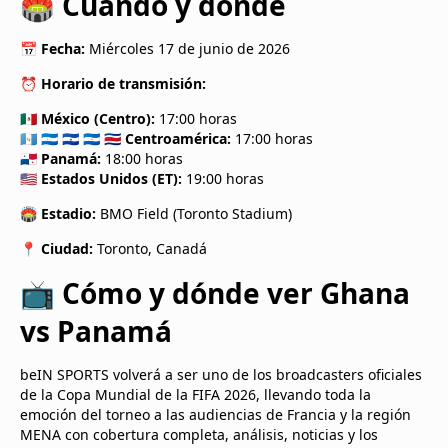
🏟️ Cuándo y dónde
📅
Fecha:
Miércoles 17 de junio de 2026
⏰
Horario de transmisión:
🇲🇽
México (Centro):
17:00 horas
🇬🇹 🇭🇳 🇸🇻 🇳🇮 🇨🇷
Centroamérica:
17:00 horas
🇵🇦
Panamá:
18:00 horas
🇺🇸
Estados Unidos (ET):
19:00 horas
🏟️
Estadio:
BMO Field (Toronto Stadium)
📍
Ciudad:
Toronto, Canadá
📺 Cómo y dónde ver Ghana
vs Panamá
beIN SPORTS volverá a ser uno de los broadcasters oficiales
de la Copa Mundial de la FIFA 2026, llevando toda la
emoción del torneo a las audiencias de Francia y la región
MENA con cobertura completa, análisis, noticias y los