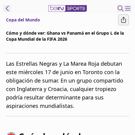
Copa del Mundo
t Bein
Cómo y dónde ver: Ghana vs Panamá en el Grupo L de la
Copa Mundial de la FIFA 2026
EN
ES
Language
United States
Edition
Las Estrellas Negras y La Marea Roja debutan
este miércoles 17 de junio en Toronto con la
beIN XTRA
obligación de sumar. En un grupo compartido
con Inglaterra y Croacia, cualquier tropiezo
Administrar
podría resultar determinante para sus
notificaciones
aspiraciones mundialistas.
Programación
Contáctanos