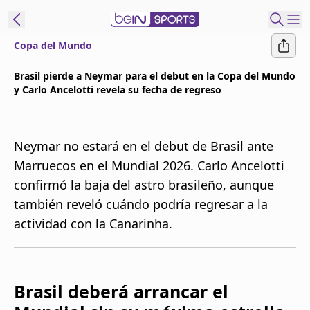
Copa del Mundo
t Bein
Brasil pierde a Neymar para el debut en la Copa del Mundo
y Carlo Ancelotti revela su fecha de regreso
EN
ES
Language
United States
Edition
Neymar no estará en el debut de Brasil ante
Marruecos en el Mundial 2026. Carlo Ancelotti
beIN XTRA
confirmó la baja del astro brasileño, aunque
también reveló cuándo podría regresar a la
Administrar
actividad con la Canarinha.
notificaciones
Programación
Contáctanos
Brasil deberá arrancar el