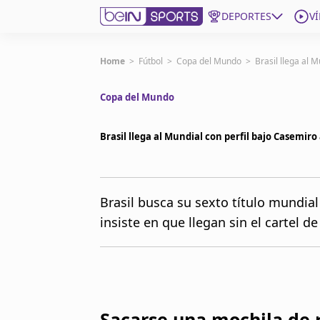
DEPORTES
V
Get Bein
Home
>
Fútbol
>
Copa del Mundo
>
Brasil llega al 
Copa del Mundo
Language
EN
ES
Edition
United States
Brasil llega al Mundial con perfil bajo Casemir
beIN XTRA
Brasil busca su sexto título mundia
insiste en que llegan sin el cartel d
Administrar notificaciones
Programación
Contáctanos
Sacarse una mochila de 