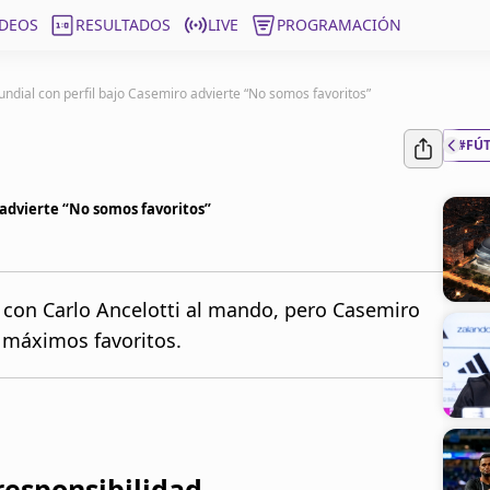
ÍDEOS
RESULTADOS
LIVE
PROGRAMACIÓN
Mundial con perfil bajo Casemiro advierte “No somos favoritos”
#FÚ
o advierte “No somos favoritos”
l con Carlo Ancelotti al mando, pero Casemiro
e máximos favoritos.
responsibilidad