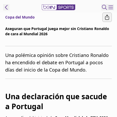
Copa del Mundo
t Bein
Aseguran que Portugal juega mejor sin Cristiano Ronaldo
de cara al Mundial 2026
EN
ES
Language
United States
Edition
Una polémica opinión sobre Cristiano Ronaldo
ha encendido el debate en Portugal a pocos
beIN XTRA
días del inicio de la Copa del Mundo.
Administrar
notificaciones
Programación
Una declaración que sacude
Contáctanos
a Portugal