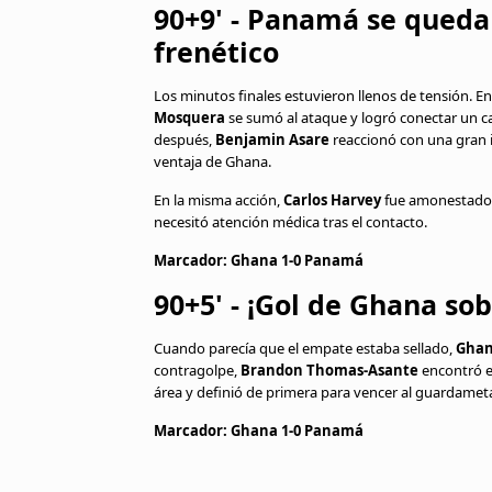
90+9' - Panamá se queda
frenético
Los minutos finales estuvieron llenos de tensión. 
Mosquera
se sumó al ataque y logró conectar un c
después,
Benjamin Asare
reaccionó con una gran i
ventaja de Ghana.
En la misma acción,
Carlos Harvey
fue amonestado 
necesitó atención médica tras el contacto.
Marcador: Ghana 1-0 Panamá
90+5' - ¡Gol de Ghana sobr
Cuando parecía que el empate estaba sellado,
Gha
contragolpe,
Brandon Thomas-Asante
encontró el
área y definió de primera para vencer al guardame
Marcador: Ghana 1-0 Panamá