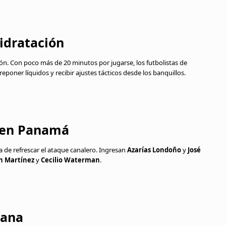
idratación
ón. Con poco más de 20 minutos por jugarse, los futbolistas de
eponer líquidos y recibir ajustes tácticos desde los banquillos.
n en Panamá
 de refrescar el ataque canalero. Ingresan
Azarías Londoño
y
José
an Martínez
y
Cecilio Waterman
.
hana