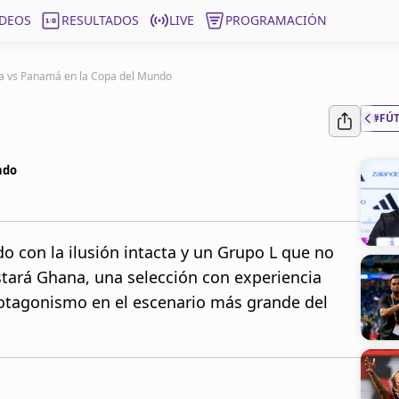
ÍDEOS
RESULTADOS
LIVE
PROGRAMACIÓN
na vs Panamá en la Copa del Mundo
#FÚ
ndo
 con la ilusión intacta y un Grupo L que no
estará Ghana, una selección con experiencia
otagonismo en el escenario más grande del