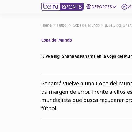
DEPORTES
V
Get Bein
Home
>
Fútbol
>
Copa del Mundo
>
¡Live Blog! Gha
Copa del Mundo
Language
EN
ES
Edition
United States
¡Live Blog! Ghana vs Panamá en la Copa del Mu
beIN XTRA
Panamá vuelve a una Copa del Mundo
da margen de error. Frente a ellos 
Administrar notificaciones
Programación
mundialista que busca recuperar pr
Contáctanos
fútbol.