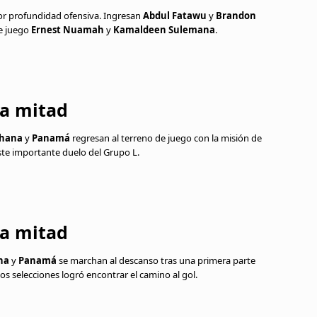
r profundidad ofensiva. Ingresan
Abdul Fatawu
y
Brandon
de juego
Ernest Nuamah
y
Kamaldeen Sulemana
.
da mitad
hana
y
Panamá
regresan al terreno de juego con la misión de
ste importante duelo del Grupo L.
ra mitad
na
y
Panamá
se marchan al descanso tras una primera parte
os selecciones logró encontrar el camino al gol.