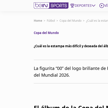
DEPORTES
V
Get Bein
Home
>
Fútbol
>
Copa del Mundo
>
¿Cuál es la esta
Copa del Mundo
Language
EN
ES
Edition
United States
¿Cuál es la estampa más difícil y deseada del á
beIN XTRA
La figurita “00” del logo brillante de
del Mundial 2026.
Administrar notificaciones
Programación
Contáctanos
El álbum de la Copa de