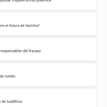
quistar Inglaterra tras polémica
re el futuro de Vozinha?
a responsables del fracaso
 de rumbo
e de Sudáfrica