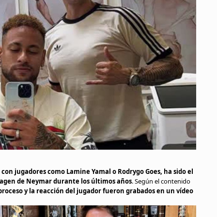
r con jugadores como Lamine Yamal o Rodrygo Goes, ha sido el
magen de Neymar durante los últimos años
. Según el contenido
 proceso y la reacción del jugador fueron grabados en un vídeo