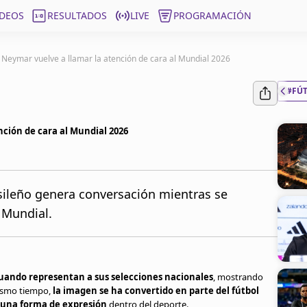
ÍDEOS
RESULTADOS
LIVE
PROGRAMACIÓN
e Neymar vuelve a llamar la atención de cara al Mundial 2026
#FÚ
nción de cara al Mundial 2026
sileño genera conversación mientras se
 Mundial.
cuando representan a sus selecciones nacionales
, mostrando
mismo tiempo,
la imagen se ha convertido en parte del fútbol
o una forma de expresión
dentro del deporte.