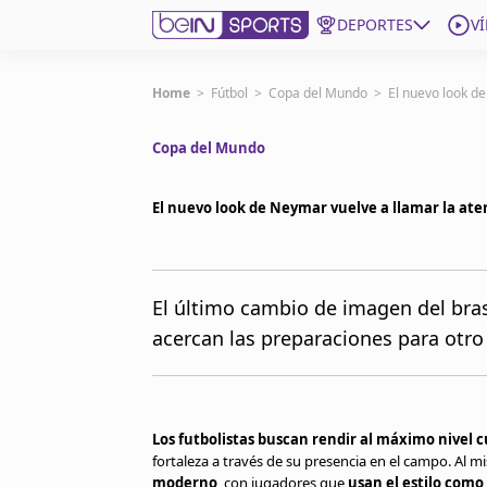
DEPORTES
V
Get Bein
Home
>
Fútbol
>
Copa del Mundo
>
El nuevo look d
Copa del Mundo
Language
EN
ES
Edition
United States
El nuevo look de Neymar vuelve a llamar la ate
beIN XTRA
El último cambio de imagen del bra
acercan las preparaciones para otro
Administrar notificaciones
Programación
Contáctanos
Los futbolistas buscan rendir al máximo nivel 
fortaleza a través de su presencia en el campo. Al 
moderno
, con jugadores que
usan el estilo com