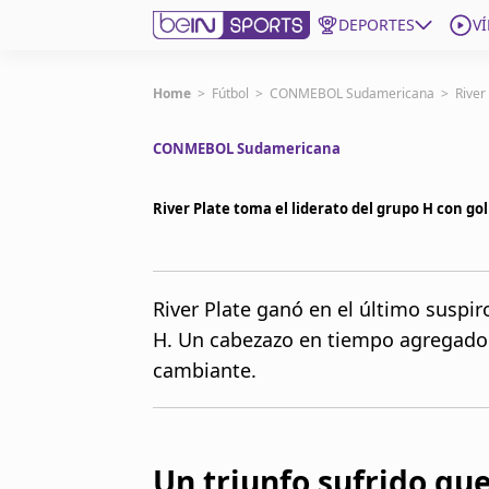
DEPORTES
V
Get Bein
Home
>
Fútbol
>
CONMEBOL Sudamericana
>
River
CONMEBOL Sudamericana
Language
EN
ES
Edition
United States
River Plate toma el liderato del grupo H con g
beIN XTRA
River Plate ganó en el último suspir
H. Un cabezazo en tiempo agregado 
Administrar notificaciones
Programación
cambiante.
Contáctanos
Un triunfo sufrido que