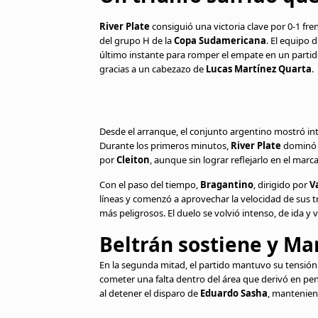
River Plate
consiguió una victoria clave por 0-1 fre
del grupo H de la
Copa Sudamericana
. El equipo 
último instante para romper el empate en un part
gracias a un cabezazo de
Lucas Martínez Quarta
.
Desde el arranque, el conjunto argentino mostró in
Durante los primeros minutos,
River Plate
dominó e
por
Cleiton
, aunque sin lograr reflejarlo en el marc
Con el paso del tiempo,
Bragantino
, dirigido por
V
líneas y comenzó a aprovechar la velocidad de sus t
más peligrosos. El duelo se volvió intenso, de ida y
Beltrán sostiene y Ma
En la segunda mitad, el partido mantuvo su tensión
cometer una falta dentro del área que derivó en pe
al detener el disparo de
Eduardo Sasha
, mantenien