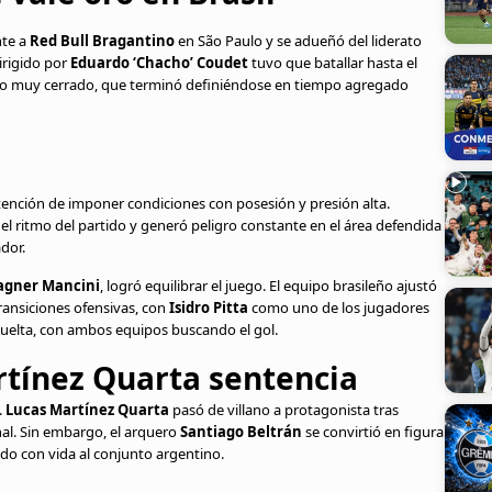
nte a
Red Bull Bragantino
en São Paulo y se adueñó del liderato
dirigido por
Eduardo ‘Chacho’ Coudet
tuvo que batallar hasta el
ido muy cerrado, que terminó definiéndose en tiempo agregado
tención de imponer condiciones con posesión y presión alta.
l ritmo del partido y generó peligro constante en el área defendida
ador.
agner Mancini
, logró equilibrar el juego. El equipo brasileño ajustó
ransiciones ofensivas, con
Isidro Pitta
como uno de los jugadores
 vuelta, con ambos equipos buscando el gol.
rtínez Quarta sentencia
.
Lucas Martínez Quarta
pasó de villano a protagonista tras
nal. Sin embargo, el arquero
Santiago Beltrán
se convirtió en figura
do con vida al conjunto argentino.