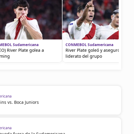
EBOL Sudamericana
CONMEBOL Sudamericana
EO) River Plate golea a
River Plate goleó y aseguró el
oming
liderato del grupo
ricana
ins vs. Boca Juniors
ricana
l queda fuera de la Sudamericana