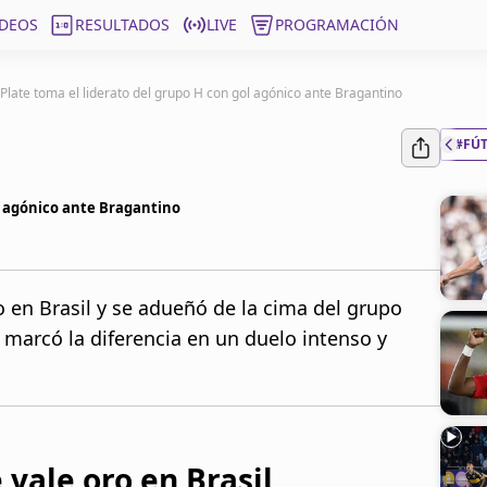
ÍDEOS
RESULTADOS
LIVE
PROGRAMACIÓN
 Plate toma el liderato del grupo H con gol agónico ante Bragantino
#FÚ
ol agónico ante Bragantino
o en Brasil y se adueñó de la cima del grupo
marcó la diferencia en un duelo intenso y
 vale oro en Brasil