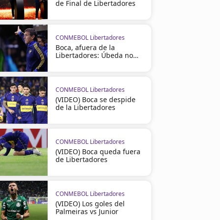
de Final de Libertadores
CONMEBOL Libertadores
Boca, afuera de la
Libertadores: Úbeda no
seguirá
CONMEBOL Libertadores
(VIDEO) Boca se despide
de la Libertadores
CONMEBOL Libertadores
(VIDEO) Boca queda fuera
de Libertadores
CONMEBOL Libertadores
(VIDEO) Los goles del
Palmeiras vs Junior