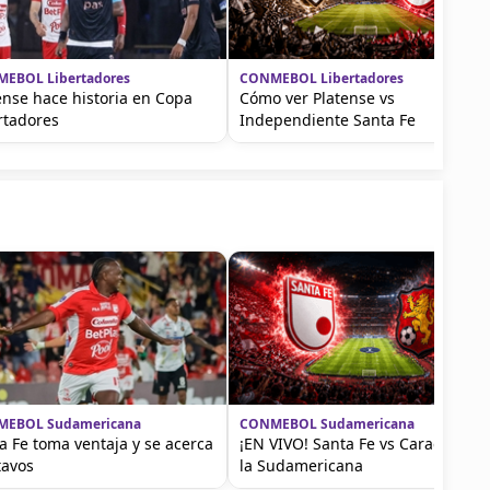
EBOL Libertadores
CONMEBOL Libertadores
ense hace historia en Copa
Cómo ver Platense vs
rtadores
Independiente Santa Fe
EBOL Sudamericana
CONMEBOL Sudamericana
a Fe toma ventaja y se acerca
¡EN VIVO! Santa Fe vs Caracas en
tavos
la Sudamericana