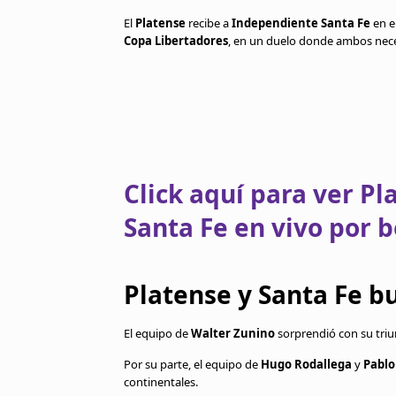
El
Platense
recibe a
Independiente Santa Fe
en e
Copa Libertadores
, en un duelo donde ambos nece
Click aquí para ver P
Santa Fe en vivo por 
Platense y Santa Fe 
El equipo de
Walter Zunino
sorprendió con su tri
Por su parte, el equipo de
Hugo Rodallega
y
Pablo
continentales.