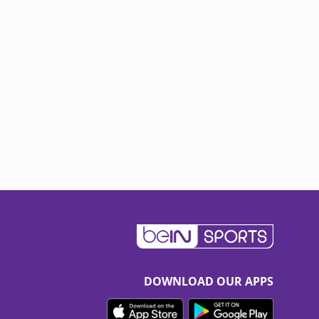
DOWNLOAD OUR APPS