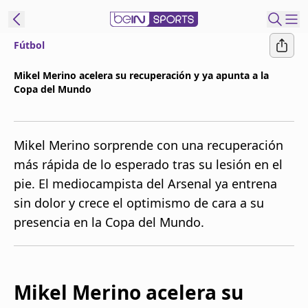
Fútbol
t Bein
Mikel Merino acelera su recuperación y ya apunta a la
Copa del Mundo
EN
ES
Language
United States
Edition
Mikel Merino sorprende con una recuperación
más rápida de lo esperado tras su lesión en el
beIN XTRA
pie. El mediocampista del Arsenal ya entrena
sin dolor y crece el optimismo de cara a su
Administrar
presencia en la Copa del Mundo.
notificaciones
Programación
Contáctanos
Mikel Merino acelera su