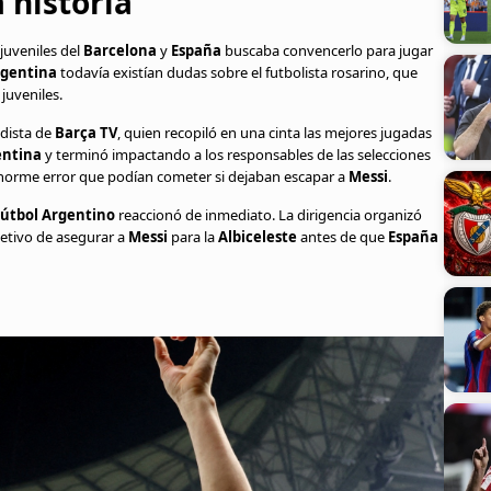
 historia
 juveniles del
Barcelona
y
España
buscaba convencerlo para jugar
gentina
todavía existían dudas sobre el futbolista rosarino, que
juveniles.
odista de
Barça TV
, quien recopiló en una cinta las mejores jugadas
entina
y terminó impactando a los responsables de las selecciones
norme error que podían cometer si dejaban escapar a
Messi
.
Fútbol Argentino
reaccionó de inmediato. La dirigencia organizó
jetivo de asegurar a
Messi
para la
Albiceleste
antes de que
España