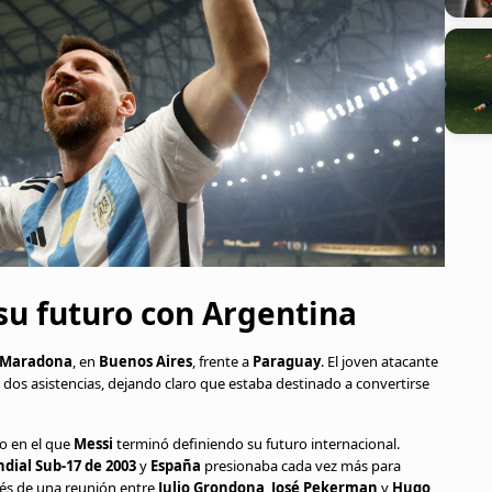
su futuro con Argentina
 Maradona
, en
Buenos Aires
, frente a
Paraguay
. El joven atacante
 dos asistencias, dejando claro que estaba destinado a convertirse
o en el que
Messi
terminó definiendo su futuro internacional.
dial Sub-17 de 2003
y
España
presionaba cada vez más para
és de una reunión entre
Julio Grondona
,
José Pekerman
y
Hugo