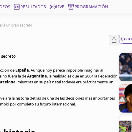
ÍDEOS
RESULTADOS
LIVE
PROGRAMACIÓN
ará un gran secreto
#FÚ
 secreto
ección de
España
. Aunque hoy parece imposible imaginar al
 no fuera la de
Argentina
, la realidad es que en 2004 la Federación
arcelona
, mientras en su país natal todavía era prácticamente un
velará la historia detrás de una de las decisiones más importantes
ambió por completo su futuro internacional.