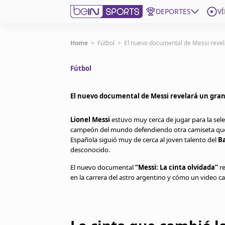
DEPORTES
V
Get Bein
Home
>
Fútbol
>
El nuevo documental de Messi revel
Fútbol
Language
EN
ES
Edition
United States
El nuevo documental de Messi revelará un gran
Lionel Messi
estuvo muy cerca de jugar para la sel
beIN XTRA
campeón del mundo defendiendo otra camiseta que
Española siguió muy de cerca al joven talento del
B
desconocido.
Administrar notificaciones
Programación
El nuevo documental
“Messi: La cinta olvidada”
re
en la carrera del astro argentino y cómo un video c
Contáctanos