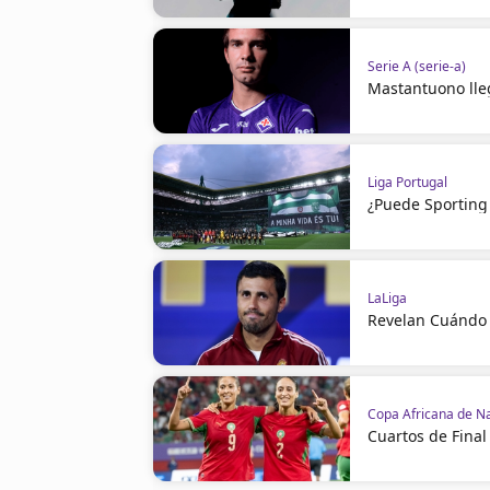
Serie A (serie-a)
Mastantuono lleg
Liga Portugal
¿Puede Sporting 
LaLiga
Revelan Cuándo 
Copa Africana de N
Cuartos de Final