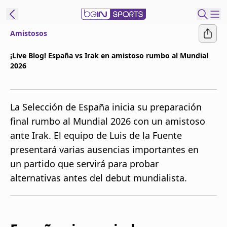
Amistosos
t Bein
¡Live Blog! España vs Irak en amistoso rumbo al Mundial
2026
EN
ES
Language
United States
Edition
La Selección de España inicia su preparación
final rumbo al Mundial 2026 con un amistoso
beIN XTRA
ante Irak. El equipo de Luis de la Fuente
presentará varias ausencias importantes en
Administrar
un partido que servirá para probar
notificaciones
alternativas antes del debut mundialista.
Programación
Contáctanos