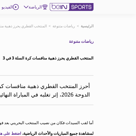
الرياضة
الفيديو
اشترك
الرئيسية
>
رياضات متنوعة
>
المنتخب القطري يحرز ذهبية منافسا
رياضات متنوعة
ع
اللغة
EN
النسخة
MENA
المنتخب القطري يحرز ذهبية منافسات كرة السلة 3 في 3
إدارة التنبيهات
انضم إلى قائمة النشرة الإخبارية
اتصل بنا
الدوحة 2026، إثر تغلبه في المباراة النهائية على نظيره البحريني.
beIN CONNECT
beIN MEDIA GROUP
ترددات beIN SPORTS
الأسئلة الأكثر شيوعاً
أما لقب السيدات فكان من نصيب المنتخب البحريني بعد فو
دليل التلفاز
لمشاهدة جميع المباريات والأحداث الرياضية،
اضغط على هذا
احصل على beIN