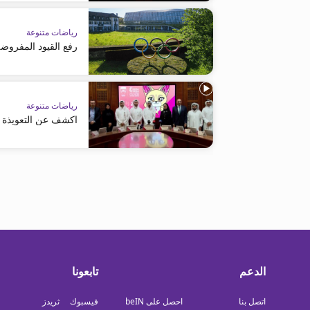
رياضات متنوعة
رفع القيود المفروضة
رياضات متنوعة
اكشف عن التعويذة ال
الدعم
تابعونا
اتصل بنا
احصل على beIN
فيسبوك
ثريدز