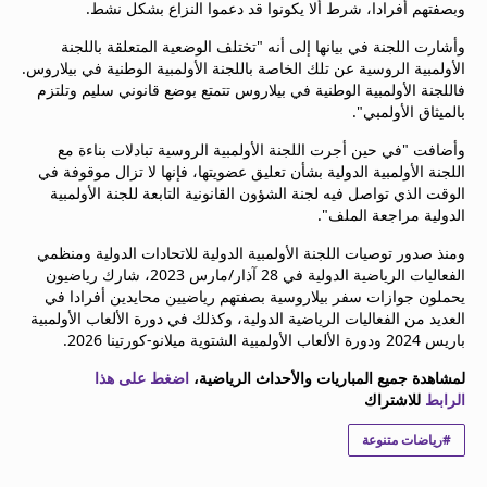
وبصفتهم أفرادا، شرط ألا يكونوا قد دعموا النزاع بشكل نشط.
beIN MEDIA GROUP
ترددات beIN SPORTS
وأشارت اللجنة في بيانها إلى أنه "تختلف الوضعية المتعلقة باللجنة
الأولمبية الروسية عن تلك الخاصة باللجنة الأولمبية الوطنية في بيلاروس.
الأسئلة الأكثر شيوعاً
فاللجنة الأولمبية الوطنية في بيلاروس تتمتع بوضع قانوني سليم وتلتزم
دليل التلفاز
بالميثاق الأولمبي".
احصل على beIN
معلومات عن هذا الموقع
وأضافت "في حين أجرت اللجنة الأولمبية الروسية تبادلات بناءة مع
اللجنة الأولمبية الدولية بشأن تعليق عضويتها، فإنها لا تزال موقوفة في
الوقت الذي تواصل فيه لجنة الشؤون القانونية التابعة للجنة الأولمبية
الدولية مراجعة الملف".
ومنذ صدور توصيات اللجنة الأولمبية الدولية للاتحادات الدولية ومنظمي
الفعاليات الرياضية الدولية في 28 آذار/مارس 2023، شارك رياضيون
يحملون جوازات سفر بيلاروسية بصفتهم رياضيين محايدين أفرادا في
العديد من الفعاليات الرياضية الدولية، وكذلك في دورة الألعاب الأولمبية
باريس 2024 ودورة الألعاب الأولمبية الشتوية ميلانو-كورتينا 2026.
لمشاهدة جميع المباريات والأحداث الرياضية،
اضغط على هذا
الرابط
للاشتراك
#رياضات متنوعة