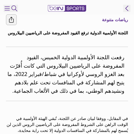
رياضات متنوعة
شترك
اللجنة الأولمبية الدولية ترفع القيود المفروضة على الرياضيين البيلاروس
ع
EN
اللغة
MENA
النسخة
رفعت اللجنة الأولمبية الدولية الخميس، القيود
المفروضة على الرياضيين البيلاروس التي كانت أُقرّت
بعد الغزو الروسي لأوكرانيا في شباط/فبراير 2022، ما
إدارة
يتيح لهم المشاركة في المنافسات تحت علم بلادهم
التنبيهات
انضم
ونشيدهم الوطني، بما في ذلك في الألعاب الجماعية.
إلى
قائمة
النشرة
الإخبارية
في المقابل، ووفقا لبيان صادر عن اللجنة، تُبقي الهيئة الأولمبية في
الوقت الراهن على الشروط المفروضة على الرياضيين الروس الذين لن
اتصل بنا
يُسمح لهم بالمشاركة في المنافسات الدولية إلا تحت راية محايدة،
beIN CONNECT