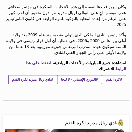
beIN MEDIA GROUP
وكان بيريز قد دعا بنفسه إلى هذه الانتخابات المبكرة في مؤتمر صحافي
ترددات beIN SPORTS
عقب موسم ثانٍ على التوالي لريال مدريد من دون تحقيق أي لقب كبير،
على الرغم من إعادة انتخابه بالتزكية للمرة الرابعة في كانون الثاني/يناير
الأسئلة الأكثر شيوعاً
2025.
دليل التلفاز
احصل على beIN
وأكد رئيس النادي الملكي الذي يتولى منصبه منذ عام 2009 بعد ولاية
معلومات عن هذا الموقع
أولى بين عامي 2000 و2006، في خطابه أن أول قرار رئيسي في ولايته
الثامنة سيكون عودة المدرب البرتغالي جوزيه مورينيو، بعد 13 عاما من
ولايته الأولى على رأس الجهاز الفني للنادي.
لمشاهدة جميع المباريات والأحداث الرياضية،
اضغط على هذا
الرابط
للاشتراك
#كرة القدم
#الدوري الإسباني - لا ليجا
#نادي ريال مدريد لكرة القدم
نادي ريال مدريد لكرة القدم