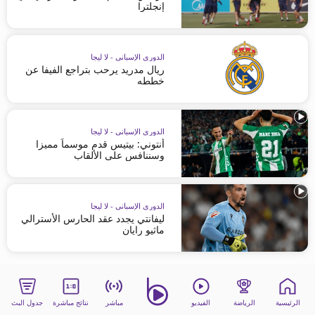
إنجلترا
الدوري الإسباني - لا ليجا
ريال مدريد يرحب بتراجع الفيفا عن
خططه
الدوري الإسباني - لا ليجا
أنتوني: بيتيس قدم موسماً مميزا
وسننافس على الألقاب
الدوري الإسباني - لا ليجا
ليفانتي يجدد عقد الحارس الأسترالي
ماثيو رايان
الرئيسية
الرياضة
الفيديو
مباشر
نتائج مباشرة
جدول البث