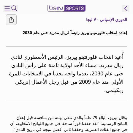
الدوري الإسباني - لا ليجا
شترك
إعادة انتخاب فلورنتينو بيريز رئيساً لريال مدريد حتى عام 2030
ع
EN
اللغة
MENA
النسخة
أُعيد انتخاب فلورنتينو بيريز، الرئيس الأسطوري لنادي
ريال مدريد، مساء الأحد لولاية ثامنة على رأس النادي
حتى عام 2030، بعدما واجه تحدياً في الانتخابات للمرة
إدارة
الأولى منذ عام 2009 من قبل رجل الأعمال إنريكي
التنبيهات
انضم
ريكيلمي.
إلى
قائمة
النشرة
الإخبارية
وقال بيريز، البالغ 79 عاماً والذي تلقى تهنئة من منافسه قبل إعلان
النتائج الرسمية: "لقد حققنا فوزاً ساحقا في جميع اللوائح الانتخابية، أي
اتصل بنا
في جميع الفئات العمرية، وحققنا ثاني أفضل نتيجة في تاريخ النادي".
beIN CONNECT