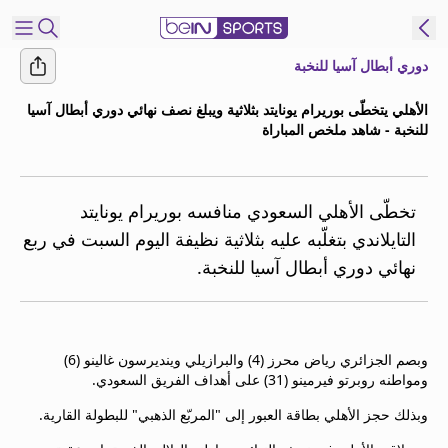
دوري أبطال آسيا للنخبة
شترك
الأهلي يتخطّى بوريرام يونايتد بثلاثية ويبلغ نصف نهائي دوري أبطال آسيا
للنخبة - شاهد ملخص المباراة
ع
EN
اللغة
MENA
النسخة
تخطّى الأهلي السعودي منافسه بوريرام يونايتد
التايلاندي بتغلّبه عليه بثلاثية نظيفة اليوم السبت في ربع
إدارة
نهائي دوري أبطال آسيا للنخبة.
التنبيهات
انضم
إلى
قائمة
وبصم الجزائري رياض محرز (4) والبرازيلي وينديرسون غالينو (6)
النشرة
ومواطنه روبرتو فيرمينو (31) على أهداف الفريق السعودي.
الإخبارية
وبذلك حجز الأهلي بطاقة العبور إلى "المربّع الذهبي" للبطولة القارية.
اتصل بنا
beIN CONNECT