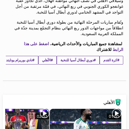
وسيلاقي الأهلي في نصف النهائي مواطنه الهلال، الذي تجاوز عقبة
beIN MEDIA GROUP
غوانغجو الكوري الجنوبي في ربع النهائي، في قمّة مرتقبة من أجل
ترددات beIN SPORTS
التواجد في المشهد الختامي لدوري أبطال آسيا للنخبة.
الأسئلة الأكثر شيوعاً
وتُقام مباريات المرحلة النهائية من بطولة دوري أبطال آسيا للنخبة
دليل التلفاز
انطلاقاً من مواجهات الدور ربع النهائي بنظام التجمّع بمدينة جدّة في
احصل على beIN
المملكة العربية السعودية.
معلومات عن هذا الموقع
لمشاهدة جميع المباريات والأحداث الرياضية،
اضغط على هذا
الرابط
للاشتراك
#كرة القدم
#دوري أبطال آسيا للنخبة
#الأهلي
#نادي بوريرام يونايتد لكر
الأهلي
02:02
01:05