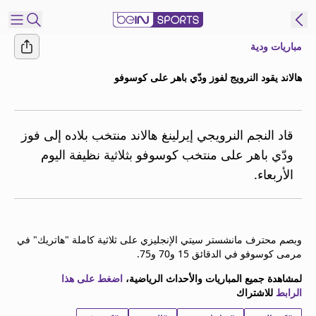
مباريات ودية
شترك
هالاند يقود النرويج لفوز ودّي باهر على كوسوفو
ع
EN
اللغة
MENA
النسخة
قاد النجم النرويجي إيرلينغ هالاند منتخب بلاده إلى فوز
ودّي باهر على منتخب كوسوفو بثلاثية نظيفة اليوم
الأربعاء.
إدارة
التنبيهات
انضم
إلى
وبصم محترف مانشستر سيتي الإنجليزي على ثلاثية كاملة "هاتريك" في
قائمة
مرمى كوسوفو في الدقائق 15 و70 و75.
النشرة
الإخبارية
لمشاهدة جميع المباريات والأحداث الرياضية،
اضغط على هذا
الرابط
للاشتراك
اتصل بنا
beIN CONNECT