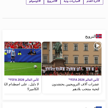
#كرة القدم
#مباريات ودية
#النرويج
#كوسوفو
beIN MEDIA GROUP
ترددات beIN SPORTS
الأسئلة الأكثر شيوعاً
دليل التلفاز
احصل على beIN
معلومات عن هذا الموقع
النرويج
كأس العالم FIFA 2026™
كأس العالم FIFA 2026™
عشرات آلاف النرويجيين يحتشدون
لا دليل.. على اصطدام الكرة
لتحية منتخب بلادهم
الكاميرا!