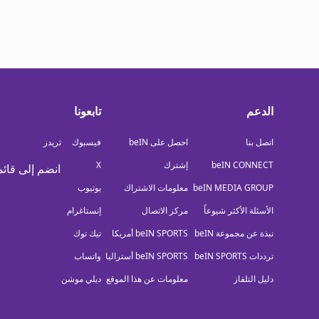
الدعم
تابعونا
اتصل بنا
احصل على beIN
فيسبوك
ثريدز
beIN CONNECT
إشترك
X
انضم إلى قائم
beIN MEDIA GROUP
معلومات الاشتراك
يوتيوب
الأسئلة الأكثر شيوعاً
مركز الاتصال
إنستاغرام
نبذة عن مجموعة beIN
beIN SPORTS أمريكا
تيك توك
ترددات beIN SPORTS
beIN SPORTS أستراليا
واتساب
دليل التلفاز
معلومات عن هذا الموقع
ديلي موشن