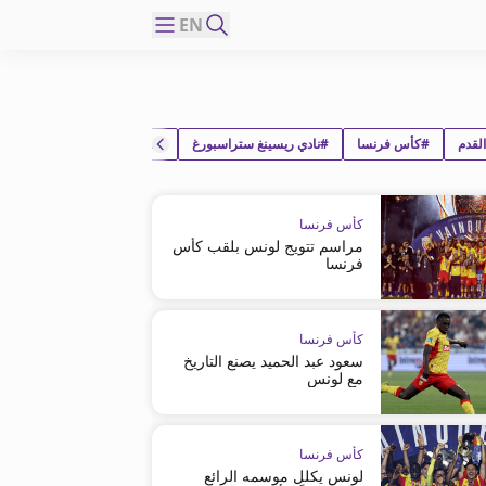
EN
لقدم
#كأس فرنسا
#نادي ريسينغ ستراسبورغ
#نادي نيس كوت دازور الأوليمب
كأس فرنسا
مراسم تتويج لونس بلقب كأس
فرنسا
كأس فرنسا
سعود عبد الحميد يصنع التاريخ
مع لونس
كأس فرنسا
لونس يكلل موسمه الرائع