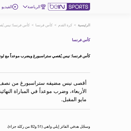
الرياضة
الفيديو
اشترك
الرئيسية
>
كرة القدم
>
كأس فرنسا
>
كأس فرنسا: نيس يُق
كأس فرنسا
ع
اللغة
EN
النسخة
MENA
كأس فرنسا: نيس يُقصي ستراسبورغ ويضرب موعداً مع لون
إدارة التنبيهات
انضم إلى قائمة النشرة الإخبارية
اتصل بنا
beIN CONNECT
مايو المقبل.
beIN MEDIA GROUP
ترددات beIN SPORTS
الأسئلة الأكثر شيوعاً
دليل التلفاز
وسجّل هدفي الفائز إيلي واهي (51 و82 من ركلة جزاء).
احصل على beIN