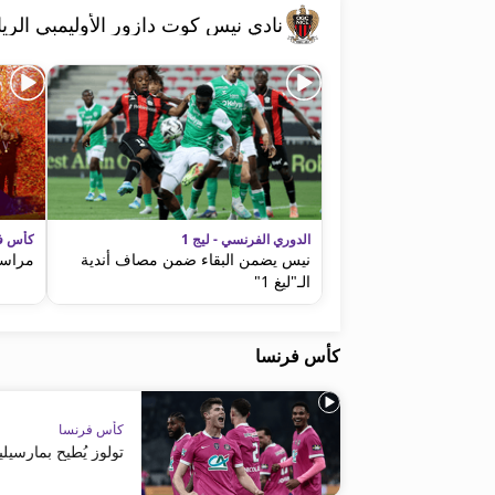
نادي نيس كوت دازور الأوليمبي الر
الدوري الفرنسي - ليج 1
كأس ف
نيس يضمن البقاء ضمن مصاف أندية
مراسم
الـ"ليغ 1"
كأس فرنسا
كأس فرنسا
تولوز يُطيح بمارسيلي