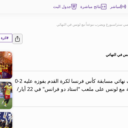
مباشر
نتائج مباشرة
جدول البث
صي ستراسبورغ ويضرب موعداً مع لونس في النهائي
#كرة ا
س في النهائي
أقصى نيس مضيفه ستراسبورغ من نصف نهائي مسابقة كأس فرنسا لكرة القدم بفوزه عليه 2-0
الأربعاء، وضرب موعداً في المباراة النهائية مع لونس على ملعب "استاد دو فرانس" في 22 أيار/