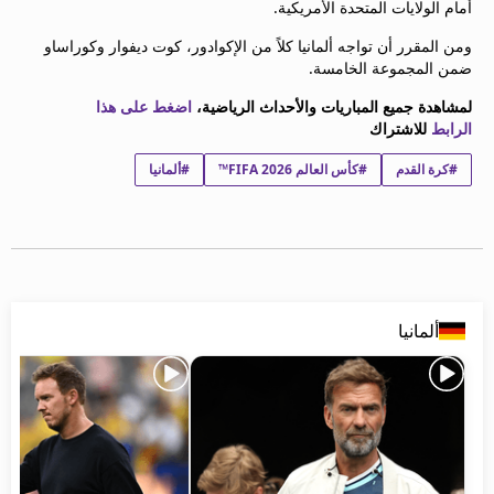
أمام الولايات المتحدة الأمريكية.
beIN MEDIA GROUP
ترددات beIN SPORTS
ومن المقرر أن تواجه ألمانيا كلاً من الإكوادور، كوت ديفوار وكوراساو
ضمن المجموعة الخامسة.
الأسئلة الأكثر شيوعاً
دليل التلفاز
لمشاهدة جميع المباريات والأحداث الرياضية،
اضغط على هذا
احصل على beIN
الرابط
للاشتراك
معلومات عن هذا الموقع
#كرة القدم
#كأس العالم FIFA 2026™
#ألمانيا
ألمانيا