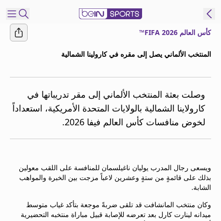
كأس العالم FIFA 2026™
شترك
المنتخب الألماني يصل إلى مقره في كارولينا الشمالية
ع
EN
اللغة
MENA
النسخة
وصلت بعثة المنتخب الألماني إلى مقر تدريباتها في
كارولاينا الشمالية بالولايات المتحدة الأمريكية، استعداداً
لخوض منافسات كأس العالم فيفا 2026.
إدارة
التنبيهات
انضم
إلى
ويسعى رجال المدرب يوليان ناغيلسمان للمنافسة على اللقب معولين
قائمة
بذلك على قائمةٍ من ستةٍ وعشرين لاعباً مزجت بين الخبرة والمواهب
النشرة
الشابة.
الإخبارية
وكان منتخب المانشافت قد تلقى ضربةً موجعة بتأكد غياب متوسط
اتصل بنا
ميدانه لينارت كارل بعد تعرضه للإصابة قبيل مباراة منتخبه التحضيرية
beIN CONNECT