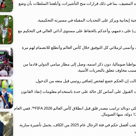
لد المضيف، بما في ذلك قرارات منح التأشيرات، وأبلغتنا السلطات بأن وضع
ية إيجابية ويركز على التحديات المقبلة في مسيرته التحكيمية.
(كاف) على دعمهم، وأعدكم بالحفاظ على مستوى أدائي العالي في التحكيم مع
، وأتمنى لزملائي كل التوفيق خلال كأس العالم وأتطلع للانضمام لهم مرة
 مواطنا صوماليا، دون ذكر اسمه، وصل إلى مطار ميامي الدولي قادما من
ب مخاوف تتعلق بالتحريات الأمنية.
 قالت إن الحكم خضع لفحص إضافي روتيني قبل منعه من الدخول.
رات القبول على أساس كل حالة على حدة باستخدام معلومات إنفاذ القانون
وسياسات الهجرة الصارمة التي تنتهجها إدارة الرئيس الأمريكي دونالد ترامب مصدر قلق قبل انطلاق كأس العالم FIFA 2026™. ففي العام
وكانت تقارير إعلامية قد أفادت بأن عرتن، الذي حصل على لقب أفضل حكم في فئة الرجال عام 2025 من الكاف، يحمل تأشيرة سارية.