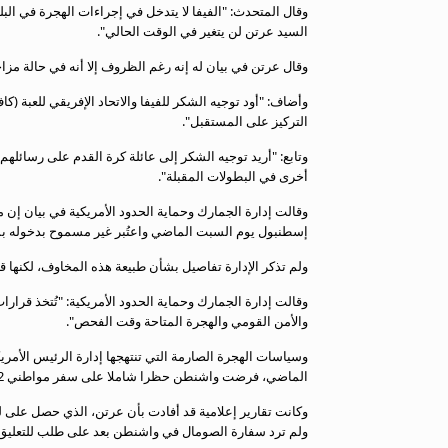
وقال المتحدث: "الفيفا لا يتدخل في إجراءات الهجرة في الب
معلومات عن هذا الموقع
السيد عرتن لن يتغير في الوقت الحالي".
وقال عرتن في بيان له إنه رغم الظروف إلا أنه في حالة مزاج
وأضاف: "أود توجيه الشكر للفيفا والاتحاد الإفريقي للعبة 
التركيز على المستقبل".
وتابع: "أريد توجيه الشكر إلى عائلة كرة القدم على رسائلهم
أخرى في البطولات المقبلة".
وقالت إدارة الجمارك وحماية الحدود الأمريكية في بيان إن
إسطنبول يوم السبت الماضي واعتُبر غير مسموح بدخوله بسب
ولم تذكر الإدارة تفاصيل بشأن طبيعة هذه المخاوف، لكنها
وقالت إدارة الجمارك وحماية الحدود الأمريكية: "تُتخذ قرا
والأمن القومي والهجرة المتاحة وقت الفحص".
الماضي، فرضت واشنطن حظرا شاملا على سفر مواطني 12 دولة، منها الصومال.
ولم ترد سفارة الصومال في واشنطن بعد على طلب للتعليق.