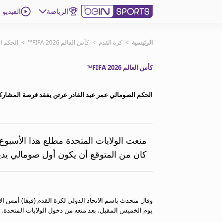
الرياضة
الفيديو
اشترك
الرئيسية
>
كرة القدم
>
كأس العالم FIFA 2026™
>
الحكم ال
كأس العالم FIFA 2026™
ع
اللغة
EN
النسخة
MENA
الحكم الصومالي عمر عبد القادر عرتن يفقد فرصة المشاركة في
إدارة التنبيهات
انضم إلى قائمة النشرة الإخبارية
منعت الولايات المتحدة مطلع هذا الأسبوع 
اتصل بنا
كان من المتوقع أن يكون أول صومالي يدير
beIN CONNECT
beIN MEDIA GROUP
ترددات beIN SPORTS
الأسئلة الأكثر شيوعاً
وقال متحدث باسم الاتحاد الدولي لكرة القدم (فيفا) أمس ال
دليل التلفاز
يوم الخميس المقبل، بعد منعه من دخول الولايات المتحدة.
احصل على beIN