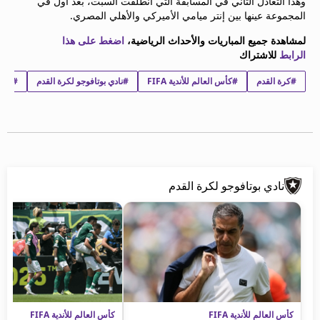
وهذا التعادل الثاني في المسابقة التي انطلقت السبت، بعد أول في
beIN MEDIA GROUP
المجموعة عينها بين إنتر ميامي الأميركي والأهلي المصري.
ترددات beIN SPORTS
لمشاهدة جميع المباريات والأحداث الرياضية،
اضغط على هذا
الأسئلة الأكثر شيوعاً
الرابط
للاشتراك
دليل التلفاز
احصل على beIN
#كرة القدم
#كأس العالم للأندية FIFA
#نادي بوتافوجو لكرة القدم
#نادي
معلومات عن هذا الموقع
نادي بوتافوجو لكرة القدم
كأس العالم للأندية FIFA
كأس العالم للأندية FIFA