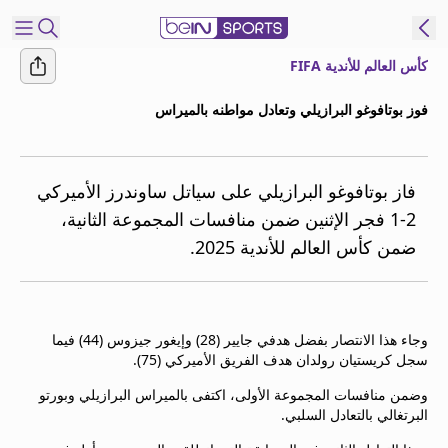
كأس العالم للأندية FIFA
شترك
فوز بوتافوغو البرازيلي وتعادل مواطنه بالميراس
ع
EN
اللغة
MENA
النسخة
فاز بوتافوغو البرازيلي على سياتل ساوندرز الأميركي
2-1 فجر الإثنين ضمن منافسات المجموعة الثانية،
ضمن كأس العالم للأندية 2025.
إدارة
التنبيهات
انضم
إلى
وجاء هذا الانتصار بفضل هدفي جايير (28) وإيغور جيزوس (44) فيما
قائمة
سجل كريستيان رولدان هدف الفريق الأميركي (75).
النشرة
الإخبارية
وضمن منافسات المجموعة الأولى، اكتفى بالميراس البرازيلي وبورتو
البرتغالي بالتعادل السلبي.
اتصل بنا
beIN CONNECT