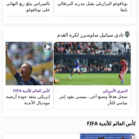
بوتافوغو البرازيلي يقيل مدربه البرتغالي
بالميراس يبلغ ربع النهائي ب
بايفا
على بوتافوغو
نادي سياتيل ساونديرز لكرة القدم
الدوري الأمريكي
كأس العالم للأندية FIFA
سجل هدفاً وصنع آخر...ميسي يقود إنتر
إنريكي ينتقد جودة أرضية مل
ميامي للثأر
مونديال الأندية
كأس العالم للأندية FIFA