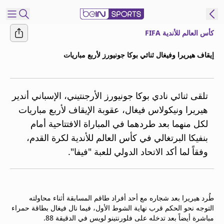
كأس العالم للأندية FIFA
شترك
إيقاف هيريرا وفيغال ثنائي بوكا جونيورز لأربع مباريات
ع
EN
اللغة
MENA
النسخة
تلقى ثنائي نادي بوكا جونيورز الأرجنتيني، الإسباني أندير
هيريرا ونيكولاس فيغال، عقوبة الإيقاف لأربع مباريات
لكل منهما بعد طردهما في المباراة الافتتاحية أمام
إدارة
بنفيكا البرتغالي في كأس العالم للأندية لكرة القدم،
التنبيهات
انضم
وفقاً لما أكد الاتحاد الدولي للعبة "فيفا".
إلى
قائمة
النشرة
الإخبارية
طُرد هيريرا بعد شجاره مع أحد أفراد طاقم المسابقة أثناء محاولته
التوجه نحو الحكم قرب نهاية الشوط الأول، فيما نال فيغال بطاقة حمراء
اتصل بنا
مباشرة أيضاً بعد تدخله على فلورنتينو لويس في الدقيقة 88.
beIN CONNECT