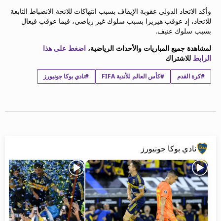
beIN MEDIA GROUP
وأكد الاتحاد الدولي عقوبة الإيقاف بسبب انتهاكات للائحة الانضباط التابعة
ترددات beIN SPORTS
للاتحاد، إذ عوقب هيريرا بسبب سلوك غير رياضي، فيما عوقب فيغال
بسبب سلوك عنيف.
الأسئلة الأكثر شيوعاً
دليل التلفاز
لمشاهدة جميع المباريات والأحداث الرياضية،
اضغط على هذا
احصل على beIN
الرابط
للاشتراك
معلومات عن هذا الموقع
#كرة القدم
#كأس العالم للأندية FIFA
#نادي بوكا جونيورز
نادي بوكا جونيورز