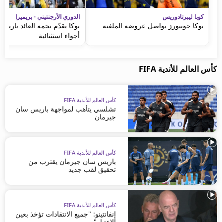
كوبا ليبرتادوريس
الدوري الأرجنتيني - بريميرا
بوكا جونيورز يواصل عروضه الملفتة
بوكا يقدّم نجمه العائد باري
أجواء استثنائية
كأس العالم للأندية FIFA
كأس العالم للأندية FIFA
تشلسي يتأهب لمواجهة باريس سان
جيرمان
كأس العالم للأندية FIFA
باريس سان جيرمان يقترب من
تحقيق لقب جديد
كأس العالم للأندية FIFA
إنفانتينو: "جميع الانتقادات تؤخذ بعين
الاعتبار"