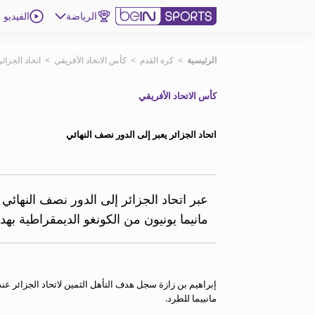
الرياضة
الفيديو
اشترك
الرئيسية
>
كرة القدم
>
كأس الاتحاد الأفريقي
>
اتحاد الجزائ
كأس الاتحاد الأفريقي
ع
اللغة
EN
النسخة
MENA
اتحاد الجزائر يعبر إلى الدور نصف النهائي
إدارة التنبيهات
انضم إلى قائمة النشرة الإخبارية
عبر اتحاد الجزائر إلى الدور نصف النهائ
اتصل بنا
مانيما يونيون من الكونغو الديمقراطية بهد
beIN CONNECT
beIN MEDIA GROUP
ترددات beIN SPORTS
الأسئلة الأكثر شيوعاً
إبراهيم بن زازة سجل هدف التأهل الثمين لاتحاد الجزائر عن
دليل التلفاز
مانييما للطرد.
احصل على beIN