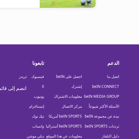
الدعم
تابعونا
اتصل بنا
احصل على beIN
فيسبوك
ثريدز
beIN CONNECT
إشترك
X
انضم إلى قائم
beIN MEDIA GROUP
معلومات الاشتراك
يوتيوب
الأسئلة الأكثر شيوعاً
مركز الاتصال
إنستاغرام
نبذة عن مجموعة beIN
beIN SPORTS أمريكا
تيك توك
ترددات beIN SPORTS
beIN SPORTS أستراليا
واتساب
دليل التلفاز
معلومات عن هذا الموقع
ديلي موشن