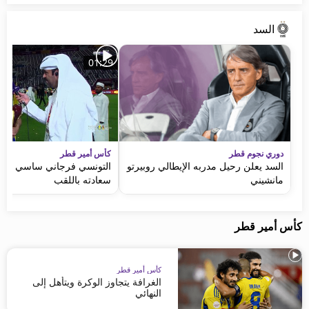
السد
01:29
دوري نجوم قطر
كأس أمير قطر
السد يعلن رحيل مدربه الإيطالي روبيرتو
التونسي فرجاني ساسي يعب
مانشيني
سعادته باللقب
كأس أمير قطر
كأس أمير قطر
الغرافة يتجاوز الوكرة ويتأهل إلى
النهائي