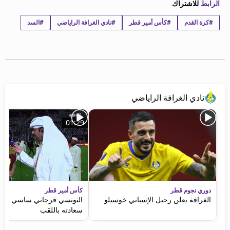
الرابط
للاشتراك
beIN MEDIA GROUP
ترددات beIN SPORTS
#كرة القدم
#كأس أمير قطر
#نادي الغرافة الراياضي
#السد
الأسئلة الأكثر شيوعاً
دليل التلفاز
احصل على beIN
معلومات عن هذا الموقع
نادي الغرافة الراياضي
01:29
دوري نجوم قطر
كأس أمير قطر
الغرافة يعلن رحيل الإسباني خوسيلو
التونسي فرجاني ساسي يعب
سعادته باللقب