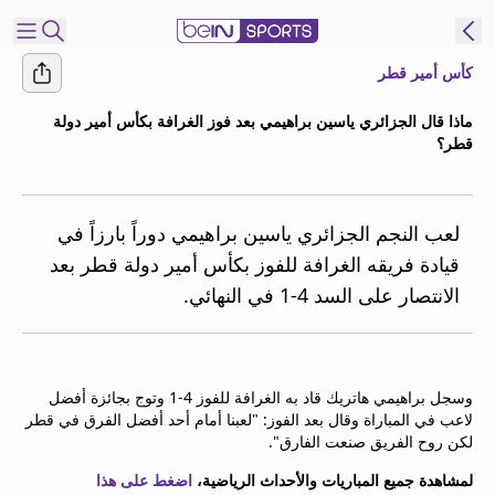
كأس أمير قطر
شترك
ماذا قال الجزائري ياسين براهيمي بعد فوز الغرافة بكأس أمير دولة
قطر؟
ع
EN
اللغة
MENA
النسخة
لعب النجم الجزائري ياسين براهيمي دوراً بارزاً في
قيادة فريقه الغرافة للفوز بكأس أمير دولة قطر بعد
إدارة
الانتصار على السد 4-1 في النهائي.
التنبيهات
انضم
إلى
قائمة
وسجل براهيمي هاتريك قاد به الغرافة للفوز 4-1 وتوج بجائزة أفضل
النشرة
لاعب في المباراة وقال بعد الفوز: "لعبنا أمام أحد أفضل الفرق في قطر
الإخبارية
لكن روح الفريق صنعت الفارق".
اتصل بنا
لمشاهدة جميع المباريات والأحداث الرياضية،
اضغط على هذا
beIN CONNECT