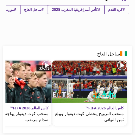
beIN MEDIA GROUP
#كرة القدم
#كأس أمم إفريقيا المغرب 2025
#ساحل العاج
#موزمبيق
ترددات beIN SPORTS
الأسئلة الأكثر شيوعاً
دليل التلفاز
احصل على beIN
معلومات عن هذا الموقع
ساحل العاج
02:41
كأس العالم FIFA 2026™
كأس العالم FIFA 2026™
منتخب النرويج يتخطى كوت ديفوار ويبلغ
منتخب كوت ديفوار يواجه الن
ثمن النهائي
صدام مرتقب