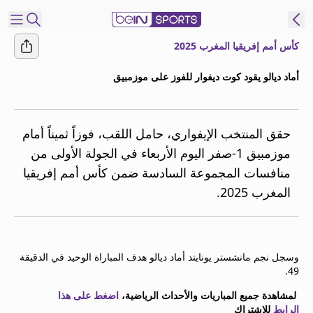
كأس أمم إفريقيا المغرب 2025
شترك
أماد ديالو يقود كوت ديفوار للفوز على موزمبيق
ع
EN
اللغة
MENA
النسخة
حقق المنتخب الإيفواري، حامل اللقب، فوزاً ثميناً أمام
موزمبيق 1-صفر اليوم الأربعاء في الجولة الأولى من
منافسات المجموعة السادسة ضمن كأس أمم إفريقيا
إدارة
المغرب 2025.
التنبيهات
انضم
إلى
قائمة
وسجل نجم مانشستر يونايتد أماد ديالو هدف المباراة الوحيد في الدقيقة
النشرة
49.
الإخبارية
اتصل بنا
لمشاهدة جميع المباريات والأحداث الرياضية،
اضغط على هذا
beIN CONNECT
الرابط
للاشتراك