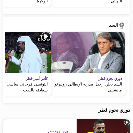
النهائي
الوكرة
السد
01:29
دوري نجوم قطر
كأس أمير قطر
السد يعلن رحيل مدربه الإيطالي روبيرتو
التونسي فرجاني ساسي يعب
مانشيني
سعادته باللقب
دوري نجوم قطر
دوري نجوم قطر