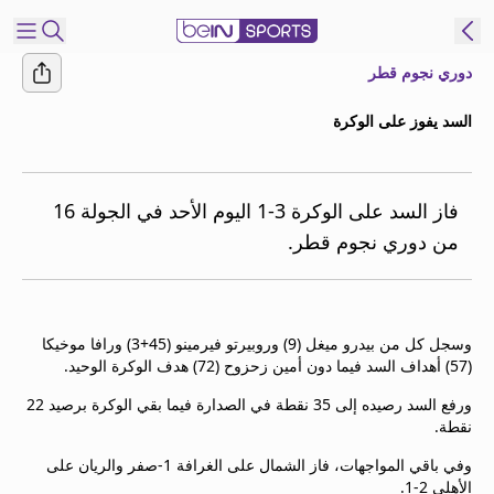
دوري نجوم قطر
شترك
السد يفوز على الوكرة
ع
EN
اللغة
MENA
النسخة
فاز السد على الوكرة 3-1 اليوم الأحد في الجولة 16
من دوري نجوم قطر.
إدارة
التنبيهات
انضم
وسجل كل من بيدرو ميغل (9) وروبيرتو فيرمينو (45+3) ورافا موخيكا
إلى
(57) أهداف السد فيما دون أمين زحزوح (72) هدف الوكرة الوحيد.
قائمة
ورفع السد رصيده إلى 35 نقطة في الصدارة فيما بقي الوكرة برصيد 22
النشرة
نقطة.
الإخبارية
اتصل بنا
وفي باقي المواجهات، فاز الشمال على الغرافة 1-صفر والريان على
الأهلي 2-1.
beIN CONNECT