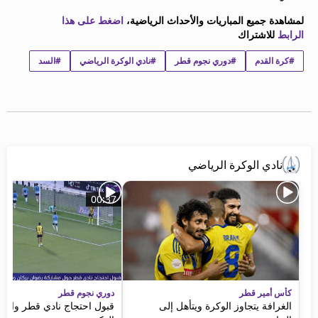
beIN MEDIA GROUP
لمشاهدة جميع المباريات والأحداث الرياضية،
اضغط على هذا
ترددات beIN SPORTS
الرابط
للاشتراك
الأسئلة الأكثر شيوعاً
#كرة القدم
#دوري نجوم قطر
#نادي الوكرة الرياضي
#السد
دليل التلفاز
احصل على beIN
معلومات عن هذا الموقع
نادي الوكرة الرياضي
00:37
كأس أمير قطر
دوري نجوم قطر
الغرافة يتجاوز الوكرة ويتأهل إلى
قبول احتجاج نادي قطر واعتم