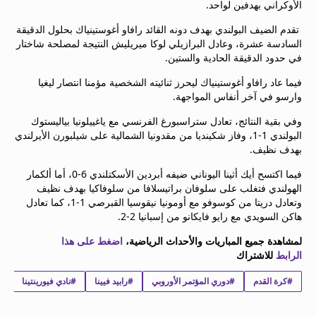
الأوكراني بهدفين لواحد.
beIN MEDIA GROUP
ترددات beIN SPORTS
تقدم الضيف البولندي بهدف دونه القائد رافاو أغوستينياك بحلول الدقيقة
السادسة عشرة، وعادل البرازيلي لوكا ميريليش النتيجة لمصلحة شاختار
الأسئلة الأكثر شيوعاً
في حدود الدقيقة الحادية والستين.
دليل التلفاز
احصل على beIN
فيما عاد رافاو أغوستينياك ليحرز ثنائيته الشخصية مؤمنا انتصار ليغيا
وارسو في آخر أنفاس المواجهة.
معلومات عن هذا الموقع
وفي بقية النتائج، تعادل ستراسبورغ الفرنسي مع ياغييلونيا بياليستوك
البولندي 1-1، وفاز شكينديا من مقدونيا الشمالية على شيلبورن الأيرلندي
بهدف نظيف.
فيما اكتسح أيك أثينا اليوناني ضيفه أبردين الأسكتلندي 6-0، أما ألكمار
الهولندي فتغلب على سلوفان براتيسلافا من سلوفاكيا بهدف نظيف
وتعادل دريتا من كوسوفو مع أومونيا نيقوسيا القبرصي 1-1، كما تعادل
هاكن السويدي مع رايو فايكانو من إسبانيا 2-2.
لمشاهدة جميع المباريات والأحداث الرياضية،
اضغط على هذا
الرابط
للاشتراك
#كرة القدم
#دوري المؤتمر الأوروبي
#رابيد فيينا
#نادي فيورينتينا