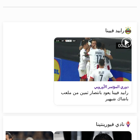
رابيد فيينا
00:41
دوري المؤتمر الأوروبي
رابيد فيينا يعود بانتصار ثمين من ملعب
باشاك شيهير
نادي فيورينتينا