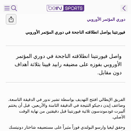
دوري المؤتمر الأوروبي
شترك
فيورنتينا يواصل انطلاقته الناجحة في دوري المؤتمر الأوروبي
ع
EN
اللغة
MENA
النسخة
واصل فيورنتينا انطلاقته الناجحة في دوري المؤتمر
الأوروبي بفوزه على مضيفه رابيد فيينا بثلاثة أهداف
دون مقابل.
إدارة
التنبيهات
انضم
إلى
الفريق الإيطالي افتتح التهديف بواسطة تشير ندور في الدقيقة التاسعة.
قائمة
وضاعف إيدن دجيكو النتيجة في الدقيقة الثامنة والأربعين. قبل أن يختتم
النشرة
ألبيرت غودموندسون ثلاثية فيورنتينا قبل دقيقتين من نهاية الوقت
الإخبارية
الأصلي.
اتصل بنا
وحقق ليغيا وارسو البولندي فوزاً مثيراً على مستضيفه شاختار دونيتسك
beIN CONNECT