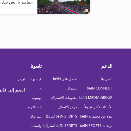
جماهير باريس سان ج
الدعم
تابعونا
اتصل بنا
احصل على beIN
فيسبوك
ثريدز
beIN CONNECT
إشترك
X
انضم إلى قائم
beIN MEDIA GROUP
معلومات الاشتراك
يوتيوب
الأسئلة الأكثر شيوعاً
مركز الاتصال
إنستاغرام
نبذة عن مجموعة beIN
beIN SPORTS أمريكا
تيك توك
ترددات beIN SPORTS
beIN SPORTS أستراليا
واتساب