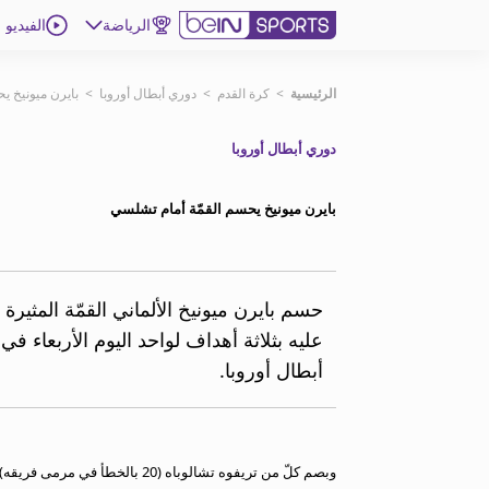
الرياضة
الفيديو
اشترك
الرئيسية
>
كرة القدم
>
دوري أبطال أوروبا
>
بايرن ميونيخ ي
دوري أبطال أوروبا
ع
اللغة
EN
النسخة
MENA
بايرن ميونيخ يحسم القمّة أمام تشلسي
إدارة التنبيهات
انضم إلى قائمة النشرة الإخبارية
حسم بايرن ميونيخ الألماني القمّة المثيرة
اتصل بنا
عليه بثلاثة أهداف لواحد اليوم الأربعاء
beIN CONNECT
أبطال أوروبا.
beIN MEDIA GROUP
ترددات beIN SPORTS
الأسئلة الأكثر شيوعاً
دليل التلفاز
وبصم كلّ من تريفوه تشالوباه (20 بالخطأ في مرمى فريقه) وهاري كين (27 من ركلة جزاء و63) على أهداف الفريق البافاري.
احصل على beIN