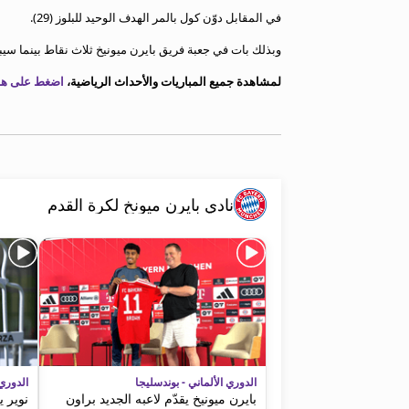
معلومات عن هذا الموقع
في المقابل دوّن كول بالمر الهدف الوحيد للبلوز (29).
وبذلك بات في جعبة فريق بايرن ميونيخ ثلاث نقاط بينما 
لمشاهدة جميع المباريات والأحداث الرياضية،
اضغط على هذا
نادي بايرن ميونخ لكرة القدم
الدوري الألماني - بوندسليجا
الدوري 
بايرن ميونيخ يقدّم لاعبه الجديد براون
نوير ي