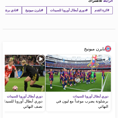
الرابط
للاشتراك
beIN MEDIA GROUP
#كرة القدم
#دوري أبطال أوروبا للسيدات
#بايرن ميونيخ
#نادي برشلونة 
ترددات beIN SPORTS
الأسئلة الأكثر شيوعاً
دليل التلفاز
احصل على beIN
معلومات عن هذا الموقع
بايرن ميونيخ
دوري أبطال أوروبا للسيدات
دوري أبطال أوروبا للسيدات
برشلونة يضرب موعداً مع ليون في
دوري أبطال أوروبا للسيدات: 
النهائي
نصف النهائي