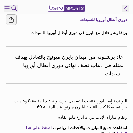
دوري أبطال أوروبا للسيدات
شترك
برشلونة يتعادل مع بايرن في دوري أبطال أوروبا للسيدات
ع
EN
اللغة
MENA
النسخة
عاد برشلونة من ميدان بايرن ميونيخ بالتعادل بهدف
لمثله في ذهاب نصف نهائي دوري أبطال أوروبا
للسيدات.
إدارة
التنبيهات
انضم
إلى
البولندية إيفا بايور افتتحت التسجيل لبرشلونة عند الدقيقة 8 وعادلت
قائمة
فرانتسيسكا كيت النتيجة لبايرن ميونيخ عند الدقيقة 69.
النشرة
الإخبارية
وتقام مباراة الإياب في 3 أيار/ مايو القادم.
اتصل بنا
لمشاهدة جميع المباريات والأحداث الرياضية،
اضغط على هذا
beIN CONNECT