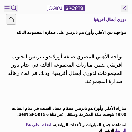
دوري أبطال أفريقيا
شترك
مواجهة بين الأهلي وأورلاندو بايرتس على صدارة المجموعة الثالثة
ع
EN
اللغة
MENA
النسخة
يواجه الأهلي المصري ضيفه أورلاندو بايرتس الجنوب
افريقي ضمن مباريات المجموعة الثالثة في ختام دور
المجموعات لدوري أبطال أفريقيا، وذلك في لقاء رهانُه
إدارة
صدارةُ المجموعة.
التنبيهات
انضم
إلى
قائمة
مباراة الأهلي وأورلاندو بايرتس ستقام مساء السبت في تمام الساعة
النشرة
19:00 بتوقيت مكة المكرمة وستنقل عبر قناة beIN SPORTS 6.
الإخبارية
اتصل بنا
لمشاهدة جميع المباريات والأحداث الرياضية،
اضغط على هذا
beIN CONNECT
الرابط
للاشتراك