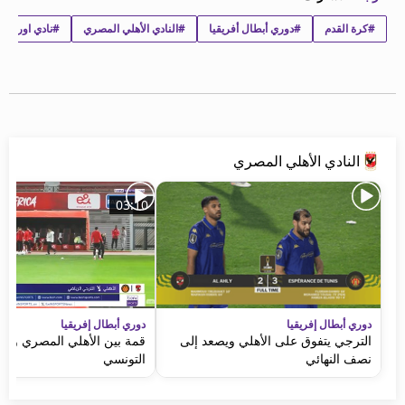
beIN MEDIA GROUP
#كرة القدم
#دوري أبطال أفريقيا
#النادي الأهلي المصري
#نادي اورلاند
ترددات beIN SPORTS
الأسئلة الأكثر شيوعاً
دليل التلفاز
احصل على beIN
معلومات عن هذا الموقع
النادي الأهلي المصري
03:10
دوري أبطال إفريقيا
دوري أبطال إفريقيا
الترجي يتفوق على الأهلي ويصعد إلى
قمة بين الأهلي المصري وال
نصف النهائي
التونسي