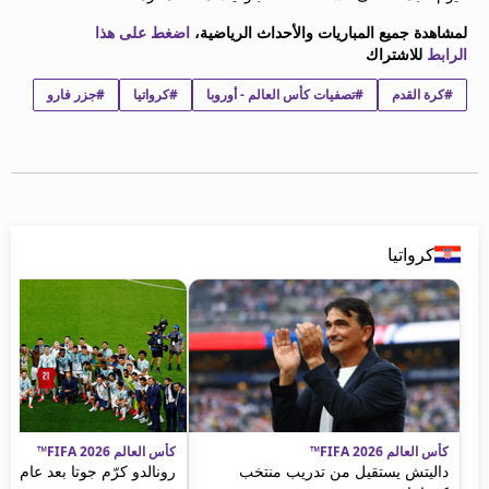
beIN MEDIA GROUP
لمشاهدة جميع المباريات والأحداث الرياضية،
اضغط على هذا
ترددات beIN SPORTS
الرابط
للاشتراك
الأسئلة الأكثر شيوعاً
#كرة القدم
#تصفيات كأس العالم - أوروبا
#كرواتيا
#جزر فارو
دليل التلفاز
احصل على beIN
معلومات عن هذا الموقع
كرواتيا
كأس العالم FIFA 2026™
كأس العالم FIFA 2026™
داليتش يستقيل من تدريب منتخب
رونالدو كرّم جوتا بعد عام من