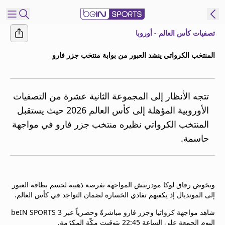
تصفيات كأس العالم - أوروبا
شترك
المنتخب الكرواتي ينشد العبور من بوابة منتخب جزر فارو
ع
EN
اللغة
MENA
النسخة
تتجه الأنظار إلى المجموعة الثانية عشرة من التصفيات
الأوروبية المؤهلة إلى كأس العالم 2026 حيث يستقبل
المنتخب الكرواتي نظيره منتخب جزر فارو في مواجهة
إدارة
حاسمة.
التنبيهات
انضم
إلى
قائمة
ويخوض رفاق لوكا مودريتش المواجهة بفرصة ذهبية لحسم بطاقة العبور
النشرة
إلى المونديال إذ يكفيهم تفادي الخسارة لضمان التواجد في كأس العالم.
الإخبارية
اتصل بنا
شاهد مواجهة كرواتيا وجزر فارو مباشرةً وحصرياً عبر beIN SPORTS 3
beIN CONNECT
اليوم الجمعة على الساعة 22:45 بتوقيت مكّة المكرّمة.