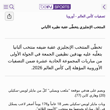
تصفيات كأس العالم - أوروبا
شترك
المنتخب الإنجليزي يتخطّى عقبة نظيره الألباني
ع
EN
اللغة
MENA
النسخة
تخطّى المنتخب الإنجليزي عقبة ضيفه منتخب ألبانيا
بتغلّبه عليه بهدفين نظيفين الجمعة في الجولة الأولى
من مباريات المجموعة الحادية عشرة ضمن التصفيات
إدارة
الأوروبية المؤهلة إلى كأس العالم 2026.
التنبيهات
انضم
إلى
قائمة
وبصم على هدفي موقعة "ملعب ويمبلي" كلّ من مايلز لويس-سكيلي
النشرة
(20) وهاري كاين (77).
الإخبارية
اتصل بنا
وبات مايلز لويس-سكيلي بعمر 18 عاماً و176 يوماً أصغر لاعب يسجّل
beIN CONNECT
في أوّل مباراة يخوضها مع منتخب "الأسود الثلاثة".