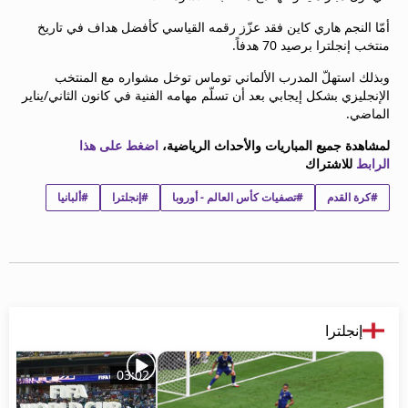
beIN MEDIA GROUP
أمّا النجم هاري كاين فقد عزّز رقمه القياسي كأفضل هداف في تاريخ
ترددات beIN SPORTS
منتخب إنجلترا برصيد 70 هدفاً.
الأسئلة الأكثر شيوعاً
وبذلك استهلّ المدرب الألماني توماس توخل مشواره مع المنتخب
دليل التلفاز
الإنجليزي بشكل إيجابي بعد أن تسلّم مهامه الفنية في كانون الثاني/يناير
احصل على beIN
الماضي.
معلومات عن هذا الموقع
لمشاهدة جميع المباريات والأحداث الرياضية،
اضغط على هذا
الرابط
للاشتراك
#كرة القدم
#تصفيات كأس العالم - أوروبا
#إنجلترا
#ألبانيا
إنجلترا
03:02