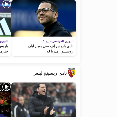
الدوري الفرنسي - ليج 1
الدوري 
نادي باريس إف سي يعين ليان
باريس
روسينيور مدرباً له
جيرما
نادي ريسينج لينس
00:35