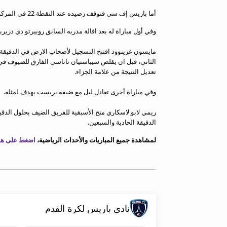
معلومات عن هذا الموقع
أما باريس إف سي فتوقف رصيده عند النقطة 22 في المركز الخامس عشر.
وفي أول مباراة له بعد اقالة مدربه السابق روبيرتو دي دزير
مايسون غرينوود افتتح التسجيل لأصحاب الارض في الدقيقة 
الثاني، قبل ان يقلص سيباستيان ناناسي الفارق للضيوف في 
تعديل النتيجة من علامة الجزاء.
وفي مباراة أخرى تعادل ليل مع ضيفه بريست بهدف لمثله.
ريمي لابو لاسكاري منح الأسبقية للفريق الضيف بحلول الدقي
الدقيقة الحادية والسبعين.
لمشاهدة جميع المباريات والأحداث الرياضية،
اضغط على هذا
نادي باريس لكرة القدم