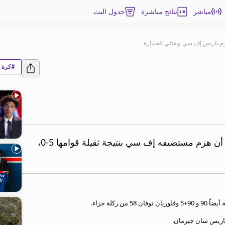
مباشر
نتائج مباشرة
جدول البث
م باريس إف سي ويعتلي الصدارة
#كرة ا
اعتلى لونس صدارة الدوري الفرنسي بعد أن هزم مستضيفه إف سي بنتيجة ثقيلة قوامها 5-0،