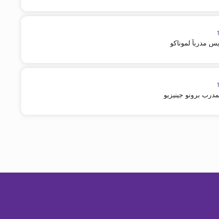
س مدرباً لموناكو
لمدرب برونو جينيزيو