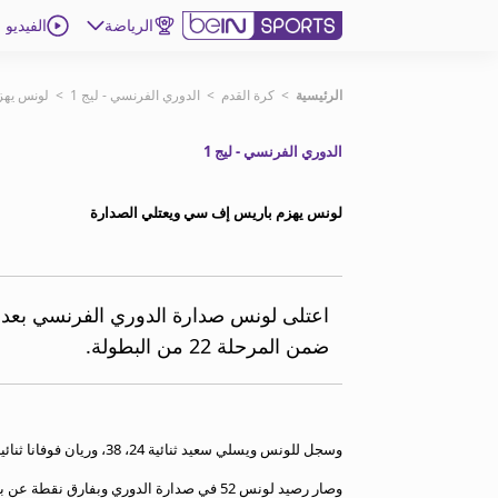
الرياضة
الفيديو
اشترك
الرئيسية
>
كرة القدم
>
الدوري الفرنسي - ليج 1
>
لونس يهز
الدوري الفرنسي - ليج 1
ع
اللغة
EN
النسخة
MENA
لونس يهزم باريس إف سي ويعتلي الصدارة
إدارة التنبيهات
انضم إلى قائمة النشرة الإخبارية
اتصل بنا
ضمن المرحلة 22 من البطولة.
beIN CONNECT
beIN MEDIA GROUP
ترددات beIN SPORTS
الأسئلة الأكثر شيوعاً
وسجل للونس ويسلي سعيد ثنائية 24، 38، وريان فوفانا ثنائية أيضاً 90 و 90+5 وفلوريان توفان 58 من ركلة جزاء.
دليل التلفاز
وصار رصيد لونس 52 في صدارة الدوري وبفارق نقطة عن باريس سان جيرمان.
احصل على beIN