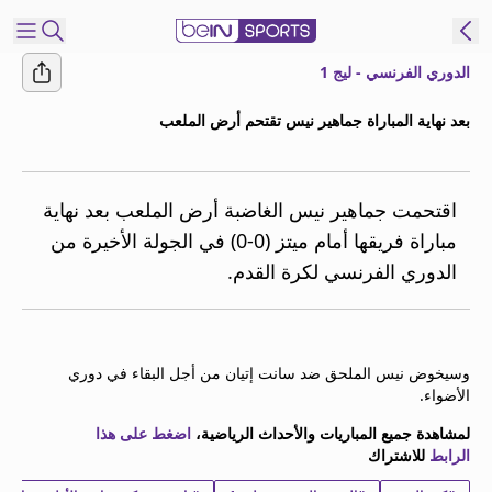
الدوري الفرنسي - ليج 1
شترك
بعد نهاية المباراة جماهير نيس تقتحم أرض الملعب
ع
EN
اللغة
MENA
النسخة
اقتحمت جماهير نيس الغاضبة أرض الملعب بعد نهاية
مباراة فريقها أمام ميتز (0-0) في الجولة الأخيرة من
الدوري الفرنسي لكرة القدم.
إدارة
التنبيهات
انضم
إلى
وسيخوض نيس الملحق ضد سانت إتيان من أجل البقاء في دوري
قائمة
الأضواء.
النشرة
الإخبارية
لمشاهدة جميع المباريات والأحداث الرياضية،
اضغط على هذا
الرابط
للاشتراك
اتصل بنا
beIN CONNECT