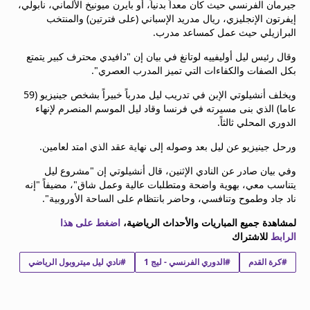
جيرمان الفرنسي حيث كان معداً بدنياً، أو بايرن ميونيخ الألماني، نابولي،
beIN MEDIA GROUP
إيفرتون الإنجليزي، ريال مدريد الإسباني (على فترتين) والمنتخب
ترددات beIN SPORTS
البرازيلي حيث عمل كمساعد مدرب.
الأسئلة الأكثر شيوعاً
وقال رئيس ليل أوليفييه لوتانغ في بيان إن "دافيدي محترف كبير يتمتع
دليل التلفاز
بكل الصفات والكفاءات التي تميز المدرب العصري".
احصل على beIN
ويخلف أنشيلوتي الإبن في تدريب ليل مدرباً خبيراً بشخص جينيزيو (59
معلومات عن هذا الموقع
عاما) الذي بنى مسيرته في فرنسا وقاد ليل الموسم المنصرم لإنهاء
الدوري المحلي ثالثاً.
ورحل جينيزيو عن ليل بعد وصوله إلى نهاية عقد الذي امتد لعامين.
وفي بيان صادر عن النادي الإثنين، قال أنشيلوتي إن "مشروع ليل
يتناسب معي، بهوية واضحة ومتطلبات عالية وعمل شاق"، مضيفاً "إنه
ناد جاد وطموح وتنافسي، وحاضر بانتظام على الساحة الأوروبية".
لمشاهدة جميع المباريات والأحداث الرياضية،
اضغط على هذا
الرابط
للاشتراك
#كرة القدم
#الدوري الفرنسي - ليج 1
#نادي ليل ميتروبول الرياضي