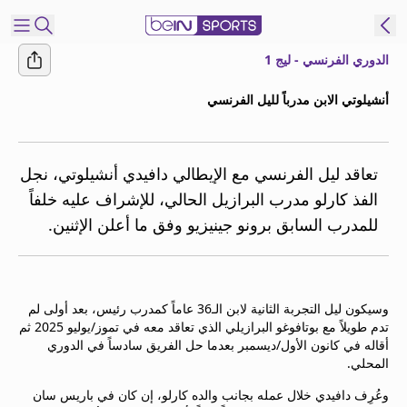
الدوري الفرنسي - ليج 1
شترك
أنشيلوتي الابن مدرباً لليل الفرنسي
ع
EN
اللغة
MENA
النسخة
تعاقد ليل الفرنسي مع الإيطالي دافيدي أنشيلوتي، نجل
الفذ كارلو مدرب البرازيل الحالي، للإشراف عليه خلفاً
للمدرب السابق برونو جينيزيو وفق ما أعلن الإثنين.
إدارة
التنبيهات
انضم
إلى
وسيكون ليل التجربة الثانية لابن الـ36 عاماً كمدرب رئيس، بعد أولى لم
قائمة
تدم طويلاً مع بوتافوغو البرازيلي الذي تعاقد معه في تموز/يوليو 2025 ثم
النشرة
أقاله في كانون الأول/ديسمبر بعدما حل الفريق سادساً في الدوري
الإخبارية
المحلي.
اتصل بنا
وعُرِف دافيدي خلال عمله بجانب والده كارلو، إن كان في باريس سان
beIN CONNECT