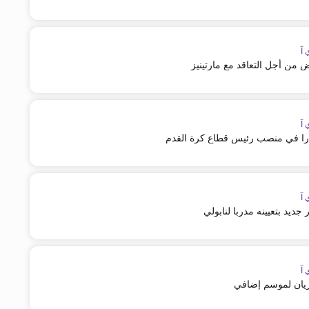
 آ
 من أجل التعاقد مع مارتينيز
 آ
را في منصب رئيس قطاع كرة القدم
 آ
 جديد بتعيينه مدربا لنابولي
 آ
اريان لموسم إضافي