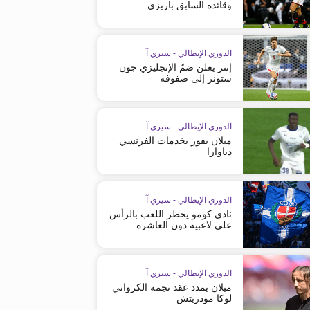
وقائده السابق باريزي
الدوري الإيطالي - سيري آ
إنتر يعلن ضمّ الإنجليزي جون
ستونز إلى صفوفه
الدوري الإيطالي - سيري آ
ميلان يفوز بخدمات الفرنسي
دياوارا
الدوري الإيطالي - سيري آ
نادي كومو يحظر اللعب بالرأس
على لاعبيه دون العاشرة
الدوري الإيطالي - سيري آ
الدوري الإيطالي - سيري آ
إنتر يعلن إصابة نجمه لاوتارو مارتينيز
كومو يعزّز آماله بمقعد في دور
الدوري الإيطالي - سيري آ
أوروبا
ميلان يمدد عقد نجمه الكرواتي
لوكا مودريتش