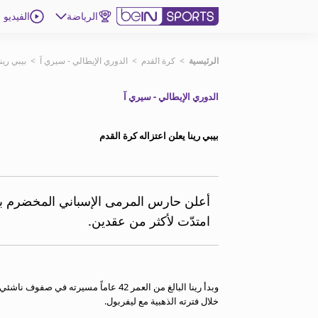
الرياضة
الفيديو
اشترك
الرئيسية
>
كرة القدم
>
الدوري الإيطالي - سيري آ
>
بيبي رين
الدوري الإيطالي - سيري آ
ع
اللغة
EN
النسخة
MENA
بيبي رينا يعلن اعتزاله كرة القدم
إدارة التنبيهات
انضم إلى قائمة النشرة الإخبارية
أعلن حارس المرمى الإسباني المخضرم بيبي 
اتصل بنا
امتدّت لأكثر من عقدين.
beIN CONNECT
beIN MEDIA GROUP
ترددات beIN SPORTS
الأسئلة الأكثر شيوعاً
وبدأ رينا البالغ من العمر 42 عاماً مس
دليل التلفاز
خلال فترته الذهبية مع ليفربول.
احصل على beIN