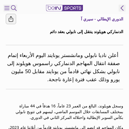
الدوري الإيطالي - سيري آ
شترك
الدنماركي هويلوند ينتقل إلى نابولي بعقد دائم
ع
EN
اللغة
MENA
النسخة
أعلن ناديا نابولي ومانشستر يونايتد اليوم الأربعاء إتمام
صفقة انتقال المهاجم الدنماركي راسموس هويلوند إلى
نابولي بشكل نهائي قادماً من يونايتد مقابل 50 مليون
إدارة
يورو وذلك عقب فترة إعارة ناجحة.
التنبيهات
انضم
إلى
قائمة
وسجل هويلوند، البالغ من العمر 23 عاماً، 16 هدفاً في 44 مباراة
النشرة
بمختلف المسابقات خلال الموسم الماضي، ليسهم في تتويج نابولي
الإخبارية
بكأس السوبر الإيطالية واحتلاله المركز الثاني في الدوري.
اتصل بنا
beIN CONNECT
وكان المهاجم قد انضم إلى مانشستر يونايتد قادماً من أتلانتا عام 2023،