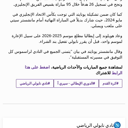
ونجح في تسجيل 26 هدفاً خلال 95 مباراة بقميص الفريق الإنجليزي.
beIN MEDIA GROUP
ترددات beIN SPORTS
كما كان ضمن تشكيلة يونايتد التي توجت بكأس الاتحاد الإنجليزي في
الأسئلة الأكثر شيوعاً
مايو 2024، حيث شارك بديلاً في المباراة النهائية أمام مانشستر سيتي
دليل التلفاز
على ملعب ويمبلي.
احصل على beIN
وعاد هويلوند إلى إيطاليا مطلع موسم 2025-2026 على سبيل الإعارة
معلومات عن هذا الموقع
لموسم واحد، قبل أن يقرر نابولي تفعيل بند الشراء.
وقال مانشستر يونايتد في بيان "يتمنى الجميع في النادي لراسموس كل
التوفيق في مسيرته المستقبلية".
لمشاهدة جميع المباريات والأحداث الرياضية،
اضغط على هذا
الرابط
للاشتراك
#كرة القدم
#الدوري الإيطالي - سيري آ
#نادي نابولي الرياضي
نادي نابولي الرياضي