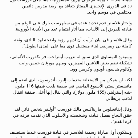
beIN MEDIA GROUP
ناد في الدوري الإنجليزي الممتاز يتعاقد مع أربعة مدربين دائمين
مختلفين في موسم واحد.
ترددات beIN SPORTS
الأسئلة الأكثر شيوعاً
واختار غلاسنر عدم تجديد عقده في سيلهرست بارك على الرغم من
دليل التلفاز
قيادته للفريق إلى الألقاب، مما أثار اهتمام عدد من الأندية الأوروبية.
احصل على beIN
وقال غلاسنر في بيان "رأيت أن لديهم رؤية واضحة لهذا النادي، وثقة
معلومات عن هذا الموقع
كاملة بي وبفريقي لبناء مستقبل قوي معا على المدى الطويل".
وسيقود النمساوي الذي سبق له تدريب أينتراخت فرانكفورت الألماني،
تشكيلة تضم بعض اللاعبين المميزين، ومنهم مورغان جيبس-وايت
وكالوم هدسون-أودوي وكريس وود.
لكنه لن يتمكن من الاستعانة بخدمات إليوت أندرسون، الذي انضم إلى
مانشستر سيتي الأسبوع الماضي في صفقة بلغت قيمتها 116 مليون
جنيه إسترليني (155 مليون دولار)، والتي يقال إنها أغلى صفقة انتقال
للاعب بريطاني.
وقال إيفانغيلوس ماريناكيس مالك فورست "أوليفر شخص فائز. لقد
حقق النجاح بفضل قيادته وشخصيته والأسلوب الذي تقدمه فرقه في
كرة القدم".
وستكون أول مباراة رسمية لغلاسنر في قيادة فورست عندما يستضيف