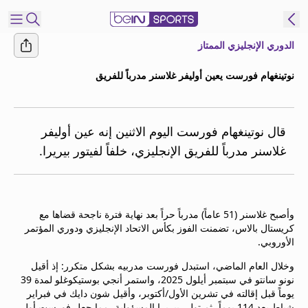
الدوري الإنجليزي الممتاز
شترك
نوتينغهام فورست يعين أوليفر غلاسنر مدرباً للفريق
ع
EN
اللغة
MENA
النسخة
قال نوتينغهام فورست اليوم الاثنين إنه عين أوليفر
غلاسنر مدرباً للفريق الإنجليزي، خلفاً لفيتور بيريرا.
إدارة
التنبيهات
انضم
وأصبح غلاسنر (51 عاماً) مدرباً حراً بعد نهاية فترة ناجحة قضاها مع
إلى
كريستال بالاس، تضمنت الفوز بكأس الاتحاد الإنجليزي ودوري المؤتمر
قائمة
الأوروبي.
النشرة
وخلال العام الماضي، استبدل فورست مدربيه بشكل متكرر: إذ أقيل
الإخبارية
نونو سانتو في سبتمبر أيلول 2025، واستمر أنجي بوستيكوغلو لمدة 39
اتصل بنا
يوماً قبل إقالته في تشرين الأول/أكتوبر، وأقيل شون دايك في فبراير
beIN CONNECT
شباط بعد 114 يوماً، ثم تولى بيريرا المسؤولية، مما جعل فورست أول