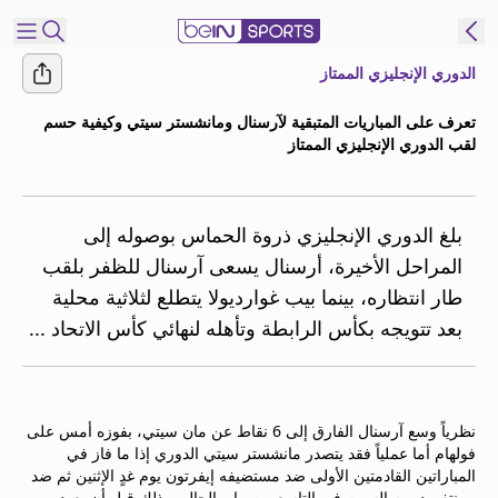
الدوري الإنجليزي الممتاز
شترك
تعرف على المباريات المتبقية لآرسنال ومانشستر سيتي وكيفية حسم
لقب الدوري الإنجليزي الممتاز
ع
EN
اللغة
MENA
النسخة
بلغ الدوري الإنجليزي ذروة الحماس بوصوله إلى
المراحل الأخيرة، أرسنال يسعى آرسنال للظفر بلقب
إدارة
طار انتظاره، بينما بيب غوارديولا يتطلع لثلاثية محلية
التنبيهات
بعد تتويجه بكأس الرابطة وتأهله لنهائي كأس الاتحاد ...
انضم
إلى
قائمة
النشرة
نظرياً وسع آرسنال الفارق إلى 6 نقاط عن مان سيتي، بفوزه أمس على
الإخبارية
فولهام أما عملياً فقد يتصدر مانشستر سيتي الدوري إذا ما فاز في
اتصل بنا
المباراتين القادمتين الأولى ضد مستضيفه إيفرتون يوم غدٍ الإثنين ثم ضد
beIN CONNECT
برينتفورد يوم السبت في التاسع من مايو الحالي وذلك قبل أن يعود