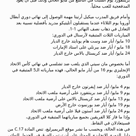
beIN MEDIA GROUP
المدفعجية للعب محلياً.
ترددات beIN SPORTS
وأمام فريق المدرب ميكيل أرتيتا مهمة الوصول إلى نهائي دوري أبطال
الأسئلة الأكثر شيوعاً
أوروبا يوم الثلاثاء عندما يستقبلون أتليتيكو مدريد بأفضلية نسبية بعد
دليل التلفاز
التعادل في ذهاب نصف النهائي 1-1.
احصل على beIN
المباريات الثلاث المتبقية لآرسنال في الدوري:
10 مايو/ أيار ضد وست هام يونايتد خارج الديار
معلومات عن هذا الموقع
18 مايو / أيار ضد بيرنلي على استاد الإمارات
24 مايو/ أيار ضد كريستال بالاس خارج الديار
أما بخصوص مان سيتي الذي يلعب ضد تشلسي في نهائي كأس الاتحاد
الإنجليزي يوم 16 من أيار مايو الحالي، فهذه مبارياته الـ5 المتبقية في
الدوري:
يوم 4 مايو/ أيار ضد إيفرتون خارج الديار
يوم 9 مايو/ أيار ضد برينتفورد على أرضية ملعب الاتحاد
يوم 13 مايو/ أيار ضد كريستال بالاس على أرضية ملعب الاتحاد
يوم 19 مايو/ أيار ضد بورنموث خارج الأرض
يوم 24 مايو/ أيار ضد أستون فيلا على أرضية ملعب الاتحاد
وإذا ما فاز كلا الفريقين بجميع مبارياتهما المتبقية في الدوري،
فسيتعادلان في النقاط.
في هذه الحالة، وبحسب ما نشر موقع البريميرليغ، تنص المادة C.17 من
دليل الدوري الإنجليزي الممتاز على أن ترتيب الفرق في الجدول النهائي