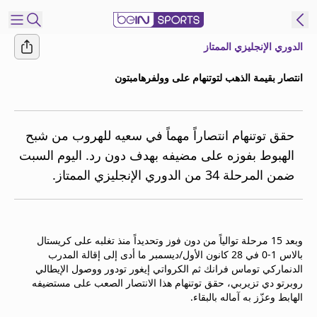
الدوري الإنجليزي الممتاز
شترك
انتصار بقيمة الذهب لتوتنهام على وولفرهامبتون
ع
EN
اللغة
MENA
النسخة
حقق توتنهام انتصاراً مهماً في سعيه للهروب من شبح
الهبوط بفوزه على مضيفه بهدف دون رد. اليوم السبت
ضمن المرحلة 34 من الدوري الإنجليزي الممتاز.
إدارة
التنبيهات
انضم
إلى
وبعد 15 مرحلة توالياً من دون فوز وتحديداً منذ تغلبه على كريستال
قائمة
بالاس 1-0 في 28 كانون الأول/ديسمبر ما أدى إلى إقالة المدرب
النشرة
الدنماركي توماس فرانك ثم الكرواتي إيغور تودور ووصول الإيطالي
الإخبارية
روبرتو دي تزيربي، حقق توتنهام هذا الانتصار الصعب على مستضيفه
اتصل بنا
الهابط وعزّز به آماله بالبقاء.
beIN CONNECT