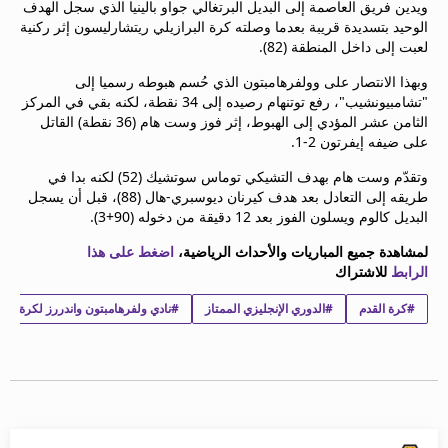
ويدين فريق العاصمة إلى البديل البرتغالي جواو بالينيا الذي سجل الهدف
beIN MEDIA GROUP
الوحيد بتسديدة قريبة بعدما وصلته كرة البرازيلي ريتشارليسون إثر ركنية
ترددات beIN SPORTS
لعبت إلى داخل المنطقة (82).
الأسئلة الأكثر شيوعاً
وبهذا الانتصار على وولفرهامبتون الذي حُسم هبوطه رسميا إلى
دليل التلفاز
"تشامبيونشيب"، رفع توتنهام رصيده إلى 34 نقطة، لكنه بقي في المركز
احصل على beIN
الثامن عشر المؤدي إلى الهبوط، إثر فوز وست هام (36 نقطة) القاتل
معلومات عن هذا الموقع
على ضيفه إيفرتون 2-1.
وتقدّم وست هام بهدف التشيكي توماس سوتشيك (52) لكنه بدا في
طريقه إلى التعادل بعد هدف كيرنان ديوسبري-هال (88)، قبل أن يسجل
البديل كالوم ويسلون الفوز بعد 12 دقيقة من دخوله (90+3).
لمشاهدة جميع المباريات والأحداث الرياضية،
اضغط على هذا
الرابط
للاشتراك
#كرة القدم
#الدوري الإنجليزي الممتاز
#نادي ولفرهامبتون واندررز لكرة القد