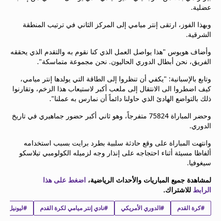
عضلية.
وبهذا الفوز، ارتقى إنتر ميامي إلى المركز الثاني في ترتيب المنطقة
الشرقية.
وأضاف هويوس "هذا يواصل العمل الذي كنا نقوم به والتقدم الذي يحققه
الفريق، نحن أبطال الدوري الحاليون. نحن مجموعة متماسكة".
وتابع بالإسبانية: "يكفي أن تنظروا إلى الطاقة التي يولدها إنتر ميامي،
كيف اضطروا الى الانتقال إلى ملعب أكبر لاستيعاب هذا الزخم، وتقارنوا
ذلك بالتواضع الهادئ الذي حاولنا دائماً أن نمارس به عملنا".
وحضر المباراة 75824 متفرجاً، وهو ثاني أكبر حضور جماهيري في تاريخ
الدوري.
وانتهت المباراة على وقع حادثة سلبية بطرد برايت بسبب استخدامه
ألفاظا مسيئة أثناء احتجاجه على إنذار وجه لزميله الكولومبي تيلاسكو
سيغوفيا.
لمشاهدة جميع المباريات والأحداث الرياضية،
اضغط على هذا
الرابط
للاشتراك.
#كرة القدم
#الدوري الأمريكي
#نادي إنتر ميامي لكرة القدم
#ليونيل أن