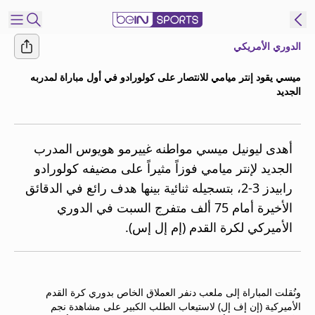
الدوري الأمريكي
شترك
ميسي يقود إنتر ميامي للانتصار على كولورادو في أول مباراة لمدربه
الجديد
ع
EN
اللغة
MENA
النسخة
أهدى ليونيل ميسي مواطنه غييرمو هويوس المدرب
الجديد لإنتر ميامي فوزاً مثيراً على مضيفه كولورادو
إدارة
رابيدز 3-2، بتسجيله ثنائية بينها هدف رائع في الدقائق
التنبيهات
الأخيرة أمام 75 ألف متفرج السبت في الدوري
انضم
الأميركي لكرة القدم (إم إل إس).
إلى
قائمة
النشرة
الإخبارية
ونُقلت المباراة إلى ملعب دنفر العملاق الخاص بدوري كرة القدم
اتصل بنا
الأميركية (إن إف إل) لاستيعاب الطلب الكبير على مشاهدة نجم
beIN CONNECT