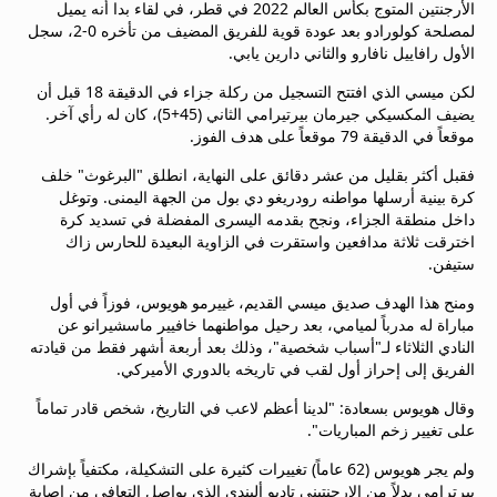
الأرجنتين المتوج بكأس العالم 2022 في قطر، في لقاء بدا أنه يميل
beIN MEDIA GROUP
لمصلحة كولورادو بعد عودة قوية للفريق المضيف من تأخره 0-2، سجل
ترددات beIN SPORTS
الأول رافاييل نافارو والثاني دارين يابي.
الأسئلة الأكثر شيوعاً
لكن ميسي الذي افتتح التسجيل من ركلة جزاء في الدقيقة 18 قبل أن
دليل التلفاز
يضيف المكسيكي جيرمان بيرتيرامي الثاني (45+5)، كان له رأي آخر.
احصل على beIN
موقعاً في الدقيقة 79 موقعاً على هدف الفوز.
معلومات عن هذا الموقع
فقبل أكثر بقليل من عشر دقائق على النهاية، انطلق "البرغوث" خلف
كرة بينية أرسلها مواطنه رودريغو دي بول من الجهة اليمنى. وتوغل
داخل منطقة الجزاء، ونجح بقدمه اليسرى المفضلة في تسديد كرة
اخترقت ثلاثة مدافعين واستقرت في الزاوية البعيدة للحارس زاك
ستيفن.
ومنح هذا الهدف صديق ميسي القديم، غييرمو هويوس، فوزاً في أول
مباراة له مدرباً لميامي، بعد رحيل مواطنهما خافيير ماسشيرانو عن
النادي الثلاثاء لـ"أسباب شخصية"، وذلك بعد أربعة أشهر فقط من قيادته
الفريق إلى إحراز أول لقب في تاريخه بالدوري الأميركي.
وقال هويوس بسعادة: "لدينا أعظم لاعب في التاريخ، شخص قادر تماماً
على تغيير زخم المباريات".
ولم يجر هويوس (62 عاماً) تغييرات كثيرة على التشكيلة، مكتفياً بإشراك
بيرترامي بدلاً من الارجنتيني تاديو أليندي الذي يواصل التعافي من إصابة