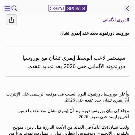
الدوري الألماني
شترك
بوروسيا دورتموند يجدد عقد إيمري تشان
ع
EN
اللغة
MENA
النسخة
سيستمر لاعب الوسط إيمري تشان مع بوروسيا
دورتموند الألماني حتى 2026 بعد تمديد عقده.
إدارة
التنبيهات
انضم
وأعلن بوروسيا دورتموند اليوم السبت في موقعه الرسمي على الإنترنت
إلى
أنّ إيمري تشان جدد عقده حتى 2026.
قائمة
وجاء في بيان بوروسيا دورتموند أنّ إيمري تشان مدد عقده لعامين
النشرة
آخرين ليمتد حتى صيف 2026.
الإخبارية
اتصل بنا
ولعب تشان (29 عاماً) في العديد من الأندية البارزة مثل بايرن ميونيخ
beIN CONNECT
وليفربول الإنجليزي ويوفنتوس الإيطالي قبل أن يمثل دورتموند بدءاً من