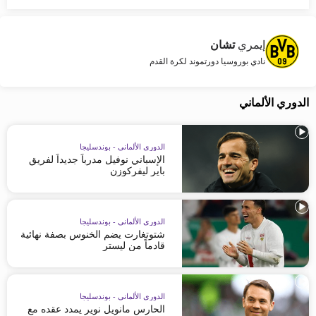
إيمري
تشان
نادي بوروسيا دورتموند لكرة القدم
الدوري الألماني
الدوري الألماني - بوندسليجا
الإسباني نوفيل مدرباً جديداً لفريق
باير ليفركوزن
الدوري الألماني - بوندسليجا
شتوتغارت يضم الخنوس بصفة نهائية
قادماً من ليستر
الدوري الألماني - بوندسليجا
الحارس مانويل نوير يمدد عقده مع