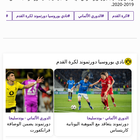
2019-2020.
beIN MEDIA GROUP
ترددات beIN SPORTS
#كرة القدم
#الدوري الألماني
#نادي بوروسيا دورتموند لكرة القدم
#إيمر
الأسئلة الأكثر شيوعاً
دليل التلفاز
احصل على beIN
معلومات عن هذا الموقع
نادي بوروسيا دورتموند لكرة القدم
الدوري الألماني - بوندسليجا
الدوري الألماني - بوندسليجا
دورتموند يتعاقد مع الموهبة اليونانية
دورتموند يضمن الوصافة ويعم
كاريتساس
فرانكفورت