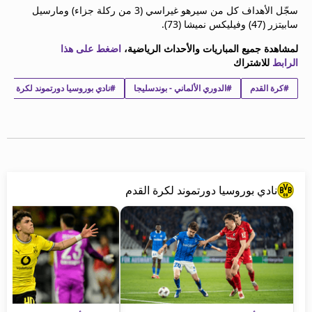
سجّل الأهداف كل من سيرهو غيراسي (3 من ركلة جزاء) ومارسيل
beIN MEDIA GROUP
سابيتزر (47) وفيليكس نميشا (73).
ترددات beIN SPORTS
الأسئلة الأكثر شيوعاً
لمشاهدة جميع المباريات والأحداث الرياضية،
اضغط على هذا
الرابط
للاشتراك
دليل التلفاز
احصل على beIN
#كرة القدم
#الدوري الألماني - بوندسليجا
#نادي بوروسيا دورتموند لكرة القد
معلومات عن هذا الموقع
نادي بوروسيا دورتموند لكرة القدم