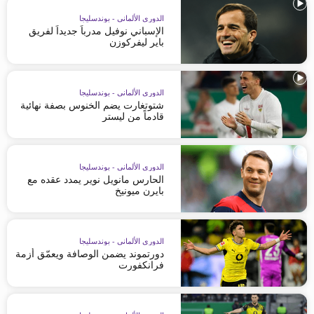
الدوري الألماني - بوندسليجا
الإسباني نوفيل مدرباً جديداً لفريق
باير ليفركوزن
الدوري الألماني - بوندسليجا
شتوتغارت يضم الخنوس بصفة نهائية
قادماً من ليستر
الدوري الألماني - بوندسليجا
الحارس مانويل نوير يمدد عقده مع
بايرن ميونيخ
الدوري الألماني - بوندسليجا
دورتموند يضمن الوصافة ويعمّق أزمة
فرانكفورت