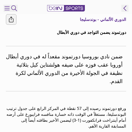
الدوري الألماني - بوندسليجا
شترك
دورتموند يضمن التواجد في دوري الأبطال
ع
EN
اللغة
MENA
النسخة
ضمن نادي بوروسيا دورتموند مقعداً له في دوري أبطال
أوروبا عقب فوزه على ضيفه هولشتاين كيل بثلاثية
نظيفة في الجولة الأخيرة من الدوري الألماني لكرة
إدارة
القدم.
التنبيهات
انضم
إلى
قائمة
ورفع دورتموند رصيده إلى 57 نقطة في المركز الرابع على جدول ترتيب
النشرة
البوندسليغا، مستغلاً في الوقت ذاته خسارة منافسه فرايبورغ على أرضه
الإخبارية
أمام أينتراخت فرانكفورت (1-3) ليضمن الأخير بطاقته أيضاً إلى
اتصل بنا
المسابقة القارية الأهم.
beIN CONNECT