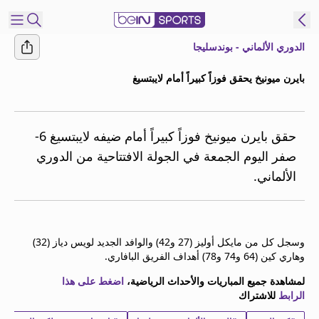
الدوري الألماني - بوندسليجا
شترك
بايرن ميونيخ يحقق فوزاً كبيراً أمام لايبتسيغ
ع
EN
اللغة
MENA
النسخة
حقق بايرن ميونيخ فوزاً كبيراً أمام ضيفه لايبتسيغ 6-
صفر اليوم الجمعة في الجولة الافتتاحية من الدوري
الألماني.
إدارة
التنبيهات
انضم
إلى
وسجل كل من مايكل أوليز (27 و42) والوافد الجديد لويس دياز (32)
قائمة
وهاري كين (64 و74 و78) أهداف الفريق البافاري.
النشرة
الإخبارية
لمشاهدة جميع المباريات والأحداث الرياضية،
اضغط على هذا
الرابط
للاشتراك
اتصل بنا
beIN CONNECT