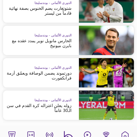
الدوري الألماني - بوندسليجا
شتوتغارت يضم الخنوس بصفة نهائية
قادماً من ليستر
الدوري الألماني - بوندسليجا
الحارس مانويل نوير يمدد عقده مع
بايرن ميونيخ
الدوري الألماني - بوندسليجا
دورتموند يضمن الوصافة ويعمّق أزمة
فرانكفورت
الدوري الألماني - بوندسليجا
زوله يعلن اعتزاله كرة القدم في سن
الـ30 عاماً