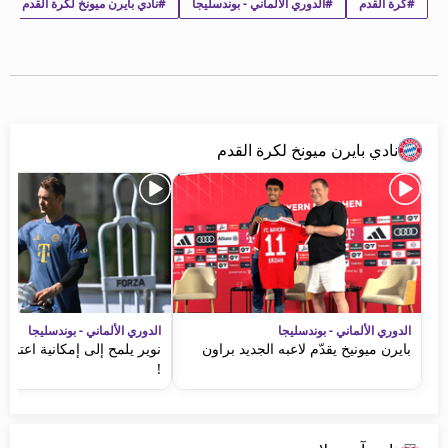
#كرة القدم
#الدوري الألماني - بوندسليجا
#نادي بايرن ميونخ لكرة القدم
beIN MEDIA GROUP
ترددات beIN SPORTS
الأسئلة الأكثر شيوعاً
دليل التلفاز
احصل على beIN
معلومات عن هذا الموقع
نادي بايرن ميونخ لكرة القدم
الدوري الألماني - بوندسليجا
الدوري الألماني - بوندسليجا
بايرن ميونيخ يقدّم لاعبه الجديد براون
نوير يلمح إلى إمكانية اعتزال
!