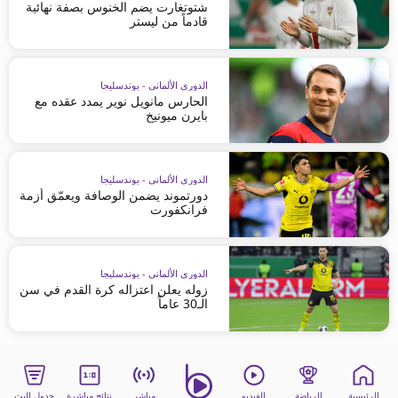
شتوتغارت يضم الخنوس بصفة نهائية
قادماً من ليستر
الدوري الألماني - بوندسليجا
الحارس مانويل نوير يمدد عقده مع
بايرن ميونيخ
الدوري الألماني - بوندسليجا
دورتموند يضمن الوصافة ويعمّق أزمة
فرانكفورت
الدوري الألماني - بوندسليجا
زوله يعلن اعتزاله كرة القدم في سن
الـ30 عاماً
الرئيسية
الرياضة
الفيديو
مباشر
نتائج مباشرة
جدول البث