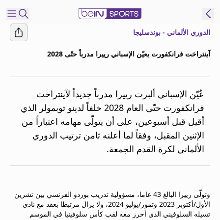
الدوري الألماني - بوندسليجا
شترك
آينتراخت فرانكفورت يعيّن الإسباني رييرا مدرباً حتّى 2028
ع
EN
اللغة
MENA
النسخة
عُيّن الإسباني ألبرت رييرا مدرباً جديداً لآينتراخت
فرانكفورت حتّى العام 2028 خلفاً لدينو توبمولر الذي
أقيل قبل أسبوعين، على أن يتولّى مهامه اعتباراً من
إدارة
الإثنين المقبل، وفقاً لما أعلنه ثامن ترتيب الدوري
التنبيهات
انضم
الألماني لكرة القدم الجمعة.
إلى
قائمة
النشرة
الإخبارية
وتولّى رييرا البالغ 43 عاما، مسؤولية تدريب بوردو الفرنسي بين تشرين
الأول/أكتوبر 2023 وتموز/يوليو 2024، ولا يزال مرتبطا بعقد مع نادي
اتصل بنا
تسيله السلوفيني الذي أحرز معه لقب كأس سلوفينيا في الموسم
beIN CONNECT