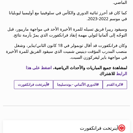
الماضي.
beIN MEDIA GROUP
ترددات beIN SPORTS
كما كان قد أحرز ثنائية الدوري والكأس في سلوفينيا مع أوليمبيا ليوبليانا
في موسم 2022-2023.
الأسئلة الأكثر شيوعاً
دليل التلفاز
وسيقود رييرا فريق تسيله للمرة الأخيرة الأحد في مواجهة ماريبور، قبل
احصل على beIN
التوجُه إلى ألمانيا لتولي مهمة إنقاذ فرانكفورت الذي يمرّ بأزمة نتائج.
معلومات عن هذا الموقع
وكان فرانكفورت قد أقال توبمولر في 18 كانون الثاني/يناير، وشغل
منصب المدرب المؤقت دينيس شميت الذي سيقود الفريق للمرة الأخيرة
في مواجهة باير ليفركوزن السبت.
لمشاهدة جميع المباريات والأحداث الرياضية،
اضغط على هذا
الرابط
للاشتراك
#كرة القدم
#الدوري الألماني - بوندسليجا
#آينرتخت فرانكفورت
آينرتخت فرانكفورت