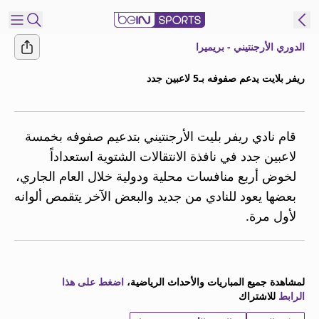
الدوري الأرجنتيني - بريميرا
شترك
ريفر بلايت يدعم صفوفه بـ5 لاعبين جدد
ع
EN
اللغة
MENA
النسخة
قام نادي ريفر بليت الأرجنتيني بتدعيم صفوفه بخمسة
لاعبين جدد في نافذة الانتقالات الشتوية استعداداً
لخوض أربع منافسات محلية ودولية خلال العام الجاري،
إدارة
بعضها يعود للنادي من جديد والبعض الآخر يتقمص ألوانه
التنبيهات
انضم
لأول مرة.
إلى
قائمة
النشرة
الإخبارية
لمشاهدة جميع المباريات والأحداث الرياضية،
اضغط على هذا
الرابط
للاشتراك
اتصل بنا
beIN CONNECT