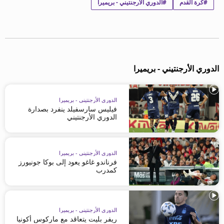
#كرة القدم
#الدوري الأرجنتيني - بريميرا
beIN MEDIA GROUP
ترددات beIN SPORTS
الأسئلة الأكثر شيوعاً
دليل التلفاز
احصل على beIN
الدوري الأرجنتيني - بريميرا
معلومات عن هذا الموقع
الدوري الأرجنتيني - بريميرا
فيليس سارسفيلد ينفرد بصدارة
الدوري الأرجنتيني
الدوري الأرجنتيني - بريميرا
فرناندو غاغو يعود إلى بوكا جونيورز
كمدرب
الدوري الأرجنتيني - بريميرا
ريفر بليت يتعاقد مع ماركوس أكونيا