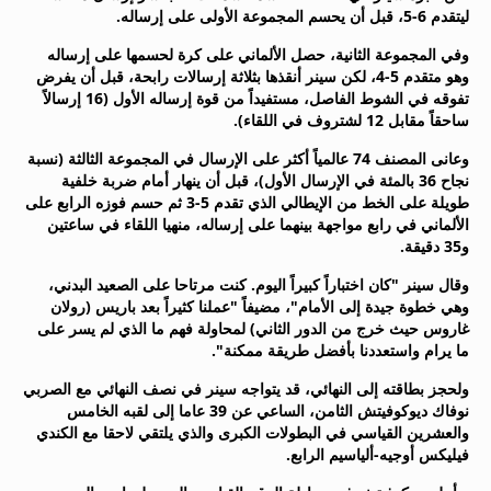
ليتقدم 6-5، قبل أن يحسم المجموعة الأولى على إرساله.
beIN MEDIA GROUP
ترددات beIN SPORTS
وفي المجموعة الثانية، حصل الألماني على كرة لحسمها على إرساله
الأسئلة الأكثر شيوعاً
وهو متقدم 5-4، لكن سينر أنقذها بثلاثة إرسالات رابحة، قبل أن يفرض
دليل التلفاز
تفوقه في الشوط الفاصل، مستفيداً من قوة إرساله الأول (16 إرسالاً
ساحقاً مقابل 12 لشتروف في اللقاء).
احصل على beIN
معلومات عن هذا الموقع
وعانى المصنف 74 عالمياً أكثر على الإرسال في المجموعة الثالثة (نسبة
نجاح 36 بالمئة في الإرسال الأول)، قبل أن ينهار أمام ضربة خلفية
طويلة على الخط من الإيطالي الذي تقدم 5-3 ثم حسم فوزه الرابع على
الألماني في رابع مواجهة بينهما على إرساله، منهيا اللقاء في ساعتين
و35 دقيقة.
وقال سينر "كان اختباراً كبيراً اليوم. كنت مرتاحا على الصعيد البدني،
وهي خطوة جيدة إلى الأمام"، مضيفاً "عملنا كثيراً بعد باريس (رولان
غاروس حيث خرج من الدور الثاني) لمحاولة فهم ما الذي لم يسر على
ما يرام واستعددنا بأفضل طريقة ممكنة".
ولحجز بطاقته إلى النهائي، قد يتواجه سينر في نصف النهائي مع الصربي
نوفاك ديوكوفيتش الثامن، الساعي عن 39 عاما إلى لقبه الخامس
والعشرين القياسي في البطولات الكبرى والذي يلتقي لاحقا مع الكندي
فيليكس أوجيه-ألياسيم الرابع.