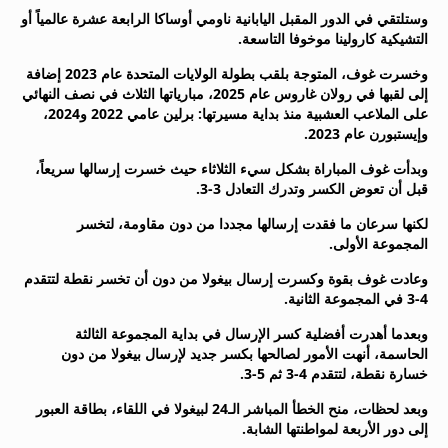
وستلتقي في الدور المقبل اليابانية ناومي أوساكا الرابعة عشرة عالمياً أو
التشيكية كارولينا موخوفا التاسعة.
وخسرت غوف، المتوجة بلقب بطولة الولايات المتحدة عام 2023 إضافة
إلى لقبها في رولان غاروس عام 2025، مبارياتها الثلاث في نصف النهائي
على الملاعب العشبية منذ بداية مسيرتها: برلين عامي 2022 و2024،
وإيستبورن عام 2023.
وبدأت غوف المباراة بشكل سيء الثلاثاء حيث خسرت إرسالها سريعاً،
قبل أن تعوض الكسر وتدرك التعادل 3-3.
لكنها سرعان ما فقدت إرسالها مجددا من دون مقاومة، لتخسر
المجموعة الأولى.
وعادت غوف بقوة وكسرت إرسال بيغولا من دون أن تخسر نقطة لتتقدم
4-3 في المجموعة الثانية.
وبعدما أهدرت أفضلية كسر الإرسال في بداية المجموعة الثالثة
الحاسمة، أنهت الأمور لصالحها بكسر جديد لإرسال بيغولا من دون
خسارة نقطة، لتتقدم 4-3 ثم 5-3.
وبعد لحظات، منح الخطأ المباشر الـ24 لبيغولا في اللقاء، بطاقة العبور
إلى دور الأربعة لمواطنتها الشابة.