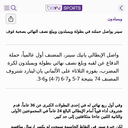
ويمبلدون
شترك
سينر يواصل حملته في بطولة ويمبلدون ويبلغ نصف النهائي بصحبة غوف
ع
EN
اللغة
MENA
النسخة
واصل الإيطالي يانيك سينر، المصنف أول عالمياً، حملة
الدفاع عن لقبه وبلغ نصف نهائي بطولة ويمبلدون لكرة
المضرب، بفوزه الثلاثاء على الألماني يان-لينارد شتروف
إدارة
المصنف 74 بنتيجة 7-5 و7-6 (7-4) و6-3.
التنبيهات
انضم
إلى
قائمة
وفي أول ربع نهائي له في إحدى البطولات الكبرى عن 36 عاماً، قدم
النشرة
شتروف أداء قوياً أمام الإيطالي البالغ 24 عاماً في المجموعتين الأولى
الإخبارية
والثانية اللتين جاءتا متكافئتين إلى حد كبير.
اتصل بنا
beIN CONNECT
لكن خبرة سينر في النقاط الحاسمة سمحت له بكسر إرسال منافسه