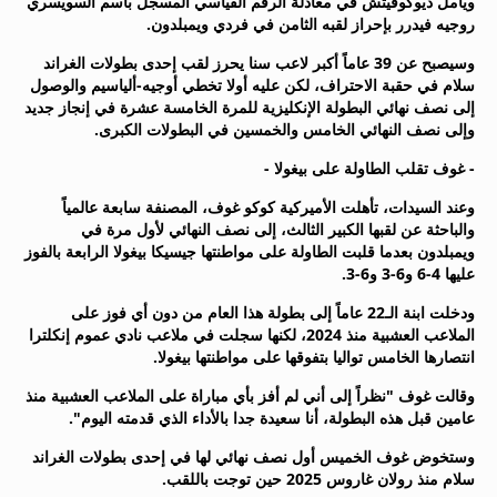
ويأمل ديوكوفيتش في معادلة الرقم القياسي المسجل باسم السويسري
روجيه فيدرر بإحراز لقبه الثامن في فردي ويمبلدون.
وسيصبح عن 39 عاماً أكبر لاعب سنا يحرز لقب إحدى بطولات الغراند
سلام في حقبة الاحتراف، لكن عليه أولا تخطي أوجيه-ألياسيم والوصول
إلى نصف نهائي البطولة الإنكليزية للمرة الخامسة عشرة في إنجاز جديد
وإلى نصف النهائي الخامس والخمسين في البطولات الكبرى.
- غوف تقلب الطاولة على بيغولا -
وعند السيدات، تأهلت الأميركية كوكو غوف، المصنفة سابعة عالمياً
والباحثة عن لقبها الكبير الثالث، إلى نصف النهائي لأول مرة في
ويمبلدون بعدما قلبت الطاولة على مواطنتها جيسيكا بيغولا الرابعة بالفوز
عليها 4-6 و6-3 و6-3.
ودخلت ابنة الـ22 عاماً إلى بطولة هذا العام من دون أي فوز على
الملاعب العشبية منذ 2024، لكنها سجلت في ملاعب نادي عموم إنكلترا
انتصارها الخامس تواليا بتفوقها على مواطنتها بيغولا.
وقالت غوف "نظراً إلى أني لم أفز بأي مباراة على الملاعب العشبية منذ
عامين قبل هذه البطولة، أنا سعيدة جدا بالأداء الذي قدمته اليوم".
وستخوض غوف الخميس أول نصف نهائي لها في إحدى بطولات الغراند
سلام منذ رولان غاروس 2025 حين توجت باللقب.