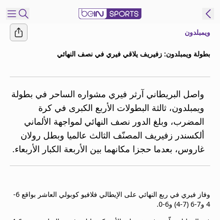
ويمبلدون
شترك
بطولة ويمبلدون: زفيريف يلاقي فيري في نصف النهائي
ع
EN
اللغة
MENA
النسخة
واصل البريطاني آرثر فيري مشواره الساحر في بطولة
ويمبلدون، ثالثة البطولات الأربع الكبرى في كرة
المضرب، وبلغ الدور نصف النهائي لمواجهة الألماني
إدارة
ألكسندر زفيريف المصنّف الثالث عالميا وبطل رولان
التنبيهات
انضم
غاروس، بعدما حجزا مكانهما بين الأربعة الكبار الأربعاء.
إلى
قائمة
النشرة
الإخبارية
وفاز فيري في ربع النهائي على الإيطالي فلافيو كوبولي العاشر بواقع 6-
4 و7-6 (7-4) و6-0.
اتصل بنا
beIN CONNECT