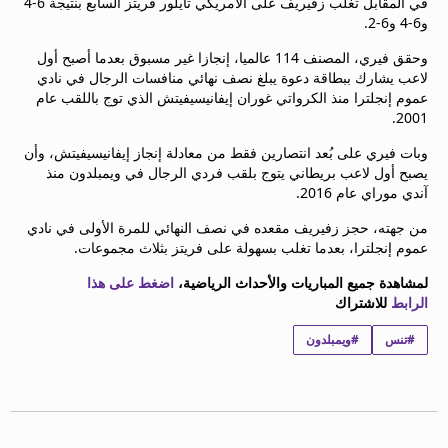
في المقابل تغلّب زفيريف على الأمريكي تايلور فريتز السابع بنتيجة 6-4
beIN MEDIA GROUP
و6-4 و6-2.
ترددات beIN SPORTS
وحقق فيري، المصنف 114 عالميا، إنجازا غير مسبوق بعدما أصبح أول
الأسئلة الأكثر شيوعاً
لاعب يشارك ببطاقة دعوة يبلغ نصف نهائي منافسات الرجال في نادي
دليل التلفاز
عموم إنجلترا منذ الكرواتي غوران إيفانيسيفيتش الذي توج باللقب عام
احصل على beIN
2001.
معلومات عن هذا الموقع
وبات فيري على بُعد انتصارين فقط من معادلة إنجاز إيفانيسيفيتش، وأن
يصبح أول لاعب بريطاني يتوج بلقب فردي الرجال في ويمبلدون منذ
آندي موراي عام 2016.
من جهته، حجز زفيريف مقعده في نصف النهائي للمرة الأولى في نادي
عموم إنجلترا، بعدما تغلب بسهولة على فريتز بثلاث مجموعات.
لمشاهدة جميع المباريات والأحداث الرياضية،
اضغط على هذا
الرابط
للاشتراك
#تنس
#ويمبلدون