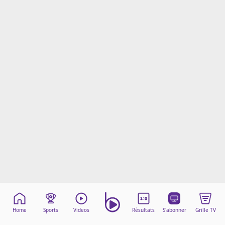
Mentions légales
Cookies
Protection des données
Paramétrer mon consentement
Home
Sports
Videos
Résultats
S'abonner
Grille TV