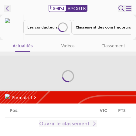
ORTS CONNECT
Les conducteurs
Classement des constructeurs
PO
France
Edition
Actualités
Vidéos
Classement
Replays
Podcasts
En Direct
Gérer les
Formula 1
notifications
Pos.
Contactez nous
PTS
VIC
Grille TV
Ouvrir le classement
beINSPIRED
CGU