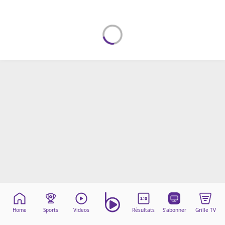
Mentions légales
Cookies
Protection des données
Paramétrer mon consentement
Home
Sports
Videos
Résultats
S'abonner
Grille TV